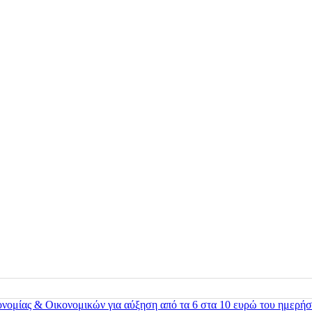
ονομίας & Οικονομικών για αύξηση από τα 6 στα 10 ευρώ του ημερήσ