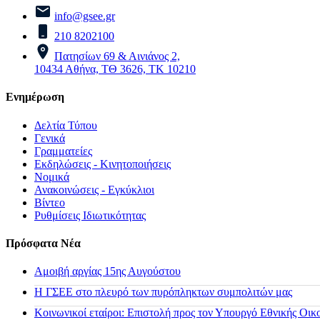
info@gsee.gr
210 8202100
Πατησίων 69 & Αινιάνος 2,
10434 Αθήνα, ΤΘ 3626, ΤΚ 10210
Ενημέρωση
Δελτία Τύπου
Γενικά
Γραμματείες
Εκδηλώσεις - Κινητοποιήσεις
Νομικά
Ανακοινώσεις - Εγκύκλιοι
Βίντεο
Ρυθμίσεις Ιδιωτικότητας
Πρόσφατα Νέα
Αμοιβή αργίας 15ης Αυγούστου
H ΓΣΕΕ στο πλευρό των πυρόπληκτων συμπολιτών μας
Κοινωνικοί εταίροι: Επιστολή προς τον Υπουργό Εθνικής Οικ