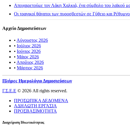
Αποχαιρετούμε τον Λάκη Χαλκιά, ένα σύμβολο του λαϊκού μας
Οι τραγικοί θάνατοι των πυροσβεστών σε Γύθειο και Ρέθυμνο
Αρχείο Δημοσιεύσεων
•
Αύγουστος 2026
•
Ιούλιος 2026
•
Ιούνιος 2026
•
Μάιος 2026
•
Απρίλιος 2026
•
Μάρτιος 2026
Πλήρες Ημερολόγιο Δημοσιεύσεων
Γ.Σ.Ε.Ε
© 2026 All rights reserved.
ΠΡΟΣΩΠΙΚΑ ΔΕΔΟΜΕΝΑ
ΑΔΗΛΩΤΗ ΕΡΓΑΣΙΑ
ΠΡΟΣΒΑΣΙΜΟΤΗΤΑ
Διαχείριση Ιδιωτικότητας