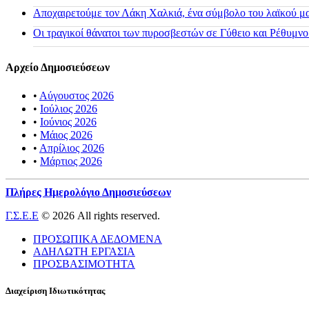
Αποχαιρετούμε τον Λάκη Χαλκιά, ένα σύμβολο του λαϊκού μας
Οι τραγικοί θάνατοι των πυροσβεστών σε Γύθειο και Ρέθυμνο
Αρχείο Δημοσιεύσεων
•
Αύγουστος 2026
•
Ιούλιος 2026
•
Ιούνιος 2026
•
Μάιος 2026
•
Απρίλιος 2026
•
Μάρτιος 2026
Πλήρες Ημερολόγιο Δημοσιεύσεων
Γ.Σ.Ε.Ε
© 2026 All rights reserved.
ΠΡΟΣΩΠΙΚΑ ΔΕΔΟΜΕΝΑ
ΑΔΗΛΩΤΗ ΕΡΓΑΣΙΑ
ΠΡΟΣΒΑΣΙΜΟΤΗΤΑ
Διαχείριση Ιδιωτικότητας