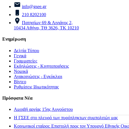
info@gsee.gr
210 8202100
Πατησίων 69 & Αινιάνος 2,
10434 Αθήνα, ΤΘ 3626, ΤΚ 10210
Ενημέρωση
Δελτία Τύπου
Γενικά
Γραμματείες
Εκδηλώσεις - Κινητοποιήσεις
Νομικά
Ανακοινώσεις - Εγκύκλιοι
Βίντεο
Ρυθμίσεις Ιδιωτικότητας
Πρόσφατα Νέα
Αμοιβή αργίας 15ης Αυγούστου
H ΓΣΕΕ στο πλευρό των πυρόπληκτων συμπολιτών μας
Κοινωνικοί εταίροι: Επιστολή προς τον Υπουργό Εθνικής Οικ