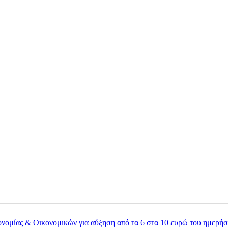
ονομίας & Οικονομικών για αύξηση από τα 6 στα 10 ευρώ του ημερήσ