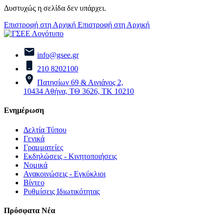
Δυστυχώς η σελίδα δεν υπάρχει.
Επιστροφή στη Αρχική
Επιστροφή στη Αρχική
info@gsee.gr
210 8202100
Πατησίων 69 & Αινιάνος 2,
10434 Αθήνα, ΤΘ 3626, ΤΚ 10210
Ενημέρωση
Δελτία Τύπου
Γενικά
Γραμματείες
Εκδηλώσεις - Κινητοποιήσεις
Νομικά
Ανακοινώσεις - Εγκύκλιοι
Βίντεο
Ρυθμίσεις Ιδιωτικότητας
Πρόσφατα Νέα