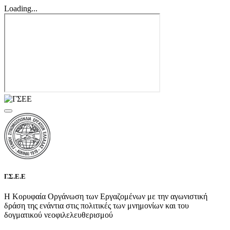
Loading...
Γ.Σ.Ε.Ε
Η Κορυφαία Οργάνωση των Εργαζομένων με την αγωνιστική
δράση της ενάντια στις πολιτικές των μνημονίων και του
δογματικού νεοφιλελευθερισμού