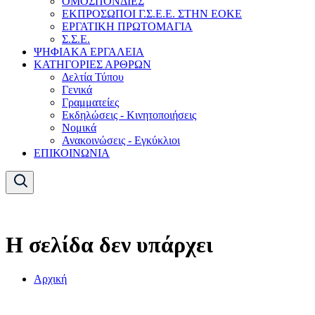
ΟΜΟΣΠΟΝΔΙΕΣ
ΕΚΠΡΟΣΩΠΟΙ Γ.Σ.Ε.Ε. ΣΤΗΝ ΕΟΚΕ
ΕΡΓΑΤΙΚΗ ΠΡΩΤΟΜΑΓΙΑ
Σ.Σ.Ε.
ΨΗΦΙΑΚΑ ΕΡΓΑΛΕΙΑ
ΚΑΤΗΓΟΡΙΕΣ ΑΡΘΡΩΝ
Δελτία Τύπου
Γενικά
Γραμματείες
Εκδηλώσεις - Κινητοποιήσεις
Νομικά
Ανακοινώσεις - Εγκύκλιοι
ΕΠΙΚΟΙΝΩΝΙΑ
Η σελίδα δεν υπάρχει
Αρχική