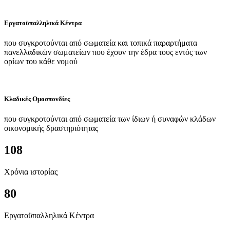
Εργατοϋπαλληλικά Κέντρα
που συγκροτούνται από σωματεία και τοπικά παραρτήματα
πανελλαδικών σωματείων που έχουν την έδρα τους εντός των
ορίων του κάθε νομού
Κλαδικές Ομοσπονδίες
που συγκροτούνται από σωματεία των ίδιων ή συναφών κλάδων
οικονομικής δραστηριότητας
108
Χρόνια ιστορίας
80
Εργατοϋπαλληλικά Κέντρα