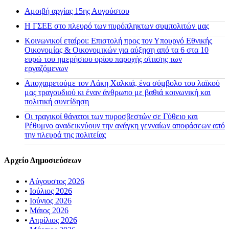
Αμοιβή αργίας 15ης Αυγούστου
H ΓΣΕΕ στο πλευρό των πυρόπληκτων συμπολιτών μας
Κοινωνικοί εταίροι: Επιστολή προς τον Υπουργό Εθνικής
Οικονομίας & Οικονομικών για αύξηση από τα 6 στα 10
ευρώ του ημερήσιου ορίου παροχής σίτισης των
εργαζόμενων
Αποχαιρετούμε τον Λάκη Χαλκιά, ένα σύμβολο του λαϊκού
μας τραγουδιού κι έναν άνθρωπο με βαθιά κοινωνική και
πολιτική συνείδηση
Οι τραγικοί θάνατοι των πυροσβεστών σε Γύθειο και
Ρέθυμνο αναδεικνύουν την ανάγκη γενναίων αποφάσεων από
την πλευρά της πολιτείας
Αρχείο Δημοσιεύσεων
•
Αύγουστος 2026
•
Ιούλιος 2026
•
Ιούνιος 2026
•
Μάιος 2026
•
Απρίλιος 2026