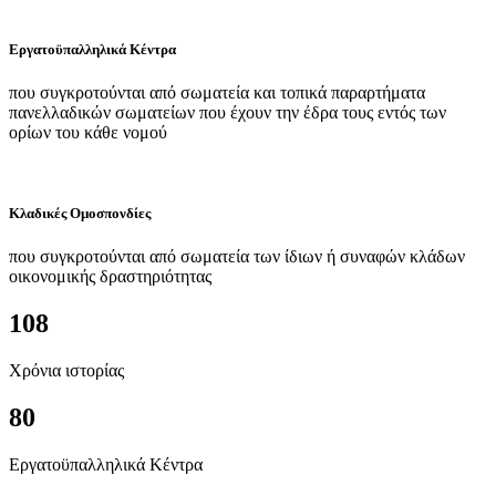
Εργατοϋπαλληλικά Κέντρα
που συγκροτούνται από σωματεία και τοπικά παραρτήματα
πανελλαδικών σωματείων που έχουν την έδρα τους εντός των
ορίων του κάθε νομού
Κλαδικές Ομοσπονδίες
που συγκροτούνται από σωματεία των ίδιων ή συναφών κλάδων
οικονομικής δραστηριότητας
108
Χρόνια ιστορίας
80
Εργατοϋπαλληλικά Κέντρα