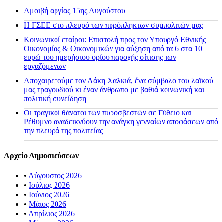
Αμοιβή αργίας 15ης Αυγούστου
H ΓΣΕΕ στο πλευρό των πυρόπληκτων συμπολιτών μας
Κοινωνικοί εταίροι: Επιστολή προς τον Υπουργό Εθνικής
Οικονομίας & Οικονομικών για αύξηση από τα 6 στα 10
ευρώ του ημερήσιου ορίου παροχής σίτισης των
εργαζόμενων
Αποχαιρετούμε τον Λάκη Χαλκιά, ένα σύμβολο του λαϊκού
μας τραγουδιού κι έναν άνθρωπο με βαθιά κοινωνική και
πολιτική συνείδηση
Οι τραγικοί θάνατοι των πυροσβεστών σε Γύθειο και
Ρέθυμνο αναδεικνύουν την ανάγκη γενναίων αποφάσεων από
την πλευρά της πολιτείας
Αρχείο Δημοσιεύσεων
•
Αύγουστος 2026
•
Ιούλιος 2026
•
Ιούνιος 2026
•
Μάιος 2026
•
Απρίλιος 2026