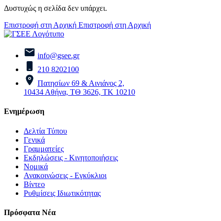
Δυστυχώς η σελίδα δεν υπάρχει.
Επιστροφή στη Αρχική
Επιστροφή στη Αρχική
info@gsee.gr
210 8202100
Πατησίων 69 & Αινιάνος 2,
10434 Αθήνα, ΤΘ 3626, ΤΚ 10210
Ενημέρωση
Δελτία Τύπου
Γενικά
Γραμματείες
Εκδηλώσεις - Κινητοποιήσεις
Νομικά
Ανακοινώσεις - Εγκύκλιοι
Βίντεο
Ρυθμίσεις Ιδιωτικότητας
Πρόσφατα Νέα