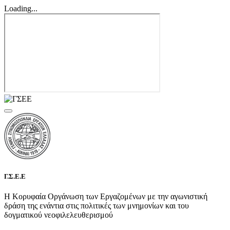
Loading...
Γ.Σ.Ε.Ε
Η Κορυφαία Οργάνωση των Εργαζομένων με την αγωνιστική
δράση της ενάντια στις πολιτικές των μνημονίων και του
δογματικού νεοφιλελευθερισμού