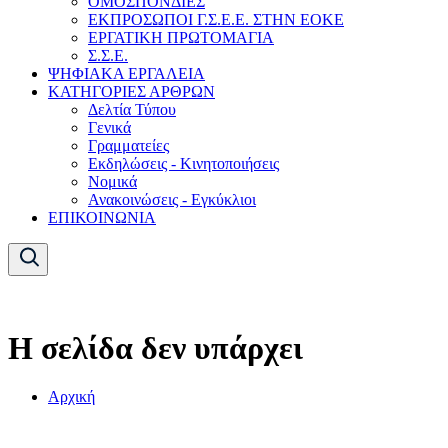
ΟΜΟΣΠΟΝΔΙΕΣ
ΕΚΠΡΟΣΩΠΟΙ Γ.Σ.Ε.Ε. ΣΤΗΝ ΕΟΚΕ
ΕΡΓΑΤΙΚΗ ΠΡΩΤΟΜΑΓΙΑ
Σ.Σ.Ε.
ΨΗΦΙΑΚΑ ΕΡΓΑΛΕΙΑ
ΚΑΤΗΓΟΡΙΕΣ ΑΡΘΡΩΝ
Δελτία Τύπου
Γενικά
Γραμματείες
Εκδηλώσεις - Κινητοποιήσεις
Νομικά
Ανακοινώσεις - Εγκύκλιοι
ΕΠΙΚΟΙΝΩΝΙΑ
Η σελίδα δεν υπάρχει
Αρχική