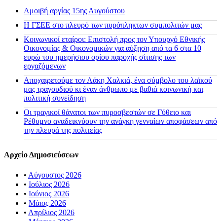
Αμοιβή αργίας 15ης Αυγούστου
H ΓΣΕΕ στο πλευρό των πυρόπληκτων συμπολιτών μας
Κοινωνικοί εταίροι: Επιστολή προς τον Υπουργό Εθνικής
Οικονομίας & Οικονομικών για αύξηση από τα 6 στα 10
ευρώ του ημερήσιου ορίου παροχής σίτισης των
εργαζόμενων
Αποχαιρετούμε τον Λάκη Χαλκιά, ένα σύμβολο του λαϊκού
μας τραγουδιού κι έναν άνθρωπο με βαθιά κοινωνική και
πολιτική συνείδηση
Οι τραγικοί θάνατοι των πυροσβεστών σε Γύθειο και
Ρέθυμνο αναδεικνύουν την ανάγκη γενναίων αποφάσεων από
την πλευρά της πολιτείας
Αρχείο Δημοσιεύσεων
•
Αύγουστος 2026
•
Ιούλιος 2026
•
Ιούνιος 2026
•
Μάιος 2026
•
Απρίλιος 2026