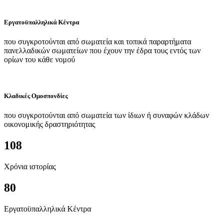
Εργατοϋπαλληλικά Κέντρα
που συγκροτούνται από σωματεία και τοπικά παραρτήματα
πανελλαδικών σωματείων που έχουν την έδρα τους εντός των
ορίων του κάθε νομού
Κλαδικές Ομοσπονδίες
που συγκροτούνται από σωματεία των ίδιων ή συναφών κλάδων
οικονομικής δραστηριότητας
108
Χρόνια ιστορίας
80
Εργατοϋπαλληλικά Κέντρα