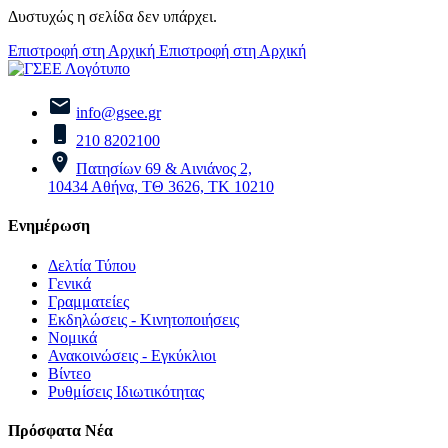
Δυστυχώς η σελίδα δεν υπάρχει.
Επιστροφή στη Αρχική
Επιστροφή στη Αρχική
info@gsee.gr
210 8202100
Πατησίων 69 & Αινιάνος 2,
10434 Αθήνα, ΤΘ 3626, ΤΚ 10210
Ενημέρωση
Δελτία Τύπου
Γενικά
Γραμματείες
Εκδηλώσεις - Κινητοποιήσεις
Νομικά
Ανακοινώσεις - Εγκύκλιοι
Βίντεο
Ρυθμίσεις Ιδιωτικότητας
Πρόσφατα Νέα