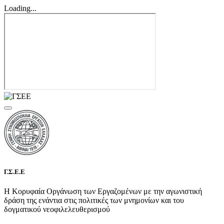
Loading...
Γ.Σ.Ε.Ε
Η Κορυφαία Οργάνωση των Εργαζομένων με την αγωνιστική
δράση της ενάντια στις πολιτικές των μνημονίων και του
δογματικού νεοφιλελευθερισμού