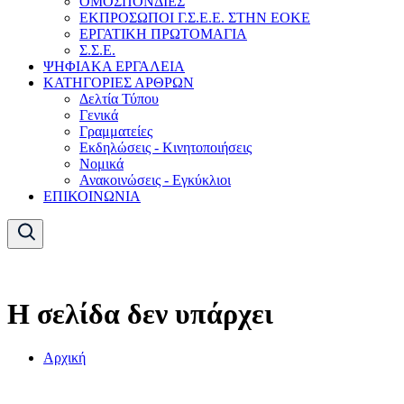
ΟΜΟΣΠΟΝΔΙΕΣ
ΕΚΠΡΟΣΩΠΟΙ Γ.Σ.Ε.Ε. ΣΤΗΝ ΕΟΚΕ
ΕΡΓΑΤΙΚΗ ΠΡΩΤΟΜΑΓΙΑ
Σ.Σ.Ε.
ΨΗΦΙΑΚΑ ΕΡΓΑΛΕΙΑ
ΚΑΤΗΓΟΡΙΕΣ ΑΡΘΡΩΝ
Δελτία Τύπου
Γενικά
Γραμματείες
Εκδηλώσεις - Κινητοποιήσεις
Νομικά
Ανακοινώσεις - Εγκύκλιοι
ΕΠΙΚΟΙΝΩΝΙΑ
Η σελίδα δεν υπάρχει
Αρχική