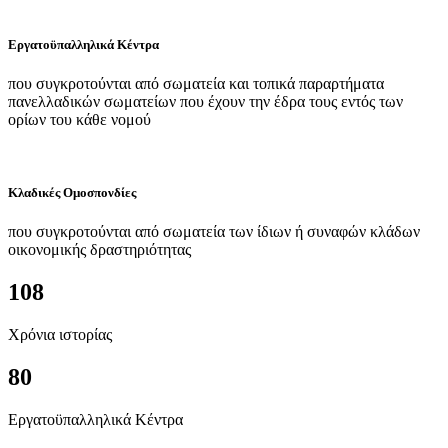
Εργατοϋπαλληλικά Κέντρα
που συγκροτούνται από σωματεία και τοπικά παραρτήματα
πανελλαδικών σωματείων που έχουν την έδρα τους εντός των
ορίων του κάθε νομού
Κλαδικές Ομοσπονδίες
που συγκροτούνται από σωματεία των ίδιων ή συναφών κλάδων
οικονομικής δραστηριότητας
108
Χρόνια ιστορίας
80
Εργατοϋπαλληλικά Κέντρα