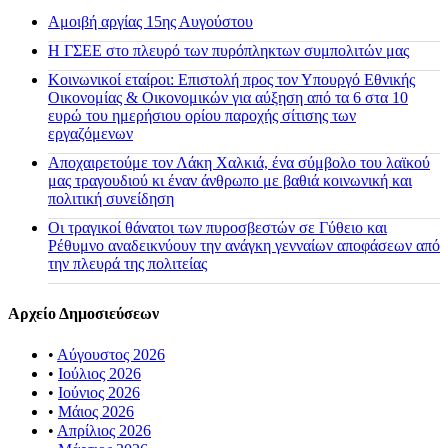
Αμοιβή αργίας 15ης Αυγούστου
H ΓΣΕΕ στο πλευρό των πυρόπληκτων συμπολιτών μας
Κοινωνικοί εταίροι: Επιστολή προς τον Υπουργό Εθνικής
Οικονομίας & Οικονομικών για αύξηση από τα 6 στα 10
ευρώ του ημερήσιου ορίου παροχής σίτισης των
εργαζόμενων
Αποχαιρετούμε τον Λάκη Χαλκιά, ένα σύμβολο του λαϊκού
μας τραγουδιού κι έναν άνθρωπο με βαθιά κοινωνική και
πολιτική συνείδηση
Οι τραγικοί θάνατοι των πυροσβεστών σε Γύθειο και
Ρέθυμνο αναδεικνύουν την ανάγκη γενναίων αποφάσεων από
την πλευρά της πολιτείας
Αρχείο Δημοσιεύσεων
•
Αύγουστος 2026
•
Ιούλιος 2026
•
Ιούνιος 2026
•
Μάιος 2026
•
Απρίλιος 2026