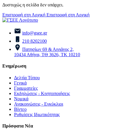
Δυστυχώς η σελίδα δεν υπάρχει.
Επιστροφή στη Αρχική
Επιστροφή στη Αρχική
info@gsee.gr
210 8202100
Πατησίων 69 & Αινιάνος 2,
10434 Αθήνα, ΤΘ 3626, ΤΚ 10210
Ενημέρωση
Δελτία Τύπου
Γενικά
Γραμματείες
Εκδηλώσεις - Κινητοποιήσεις
Νομικά
Ανακοινώσεις - Εγκύκλιοι
Βίντεο
Ρυθμίσεις Ιδιωτικότητας
Πρόσφατα Νέα