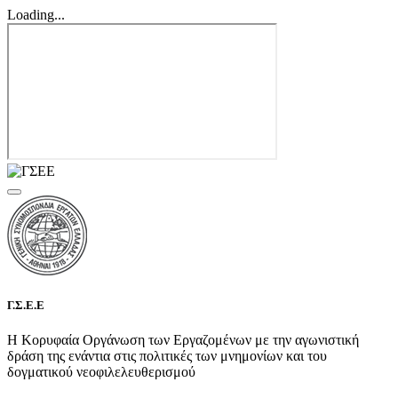
Loading...
Γ.Σ.Ε.Ε
Η Κορυφαία Οργάνωση των Εργαζομένων με την αγωνιστική
δράση της ενάντια στις πολιτικές των μνημονίων και του
δογματικού νεοφιλελευθερισμού