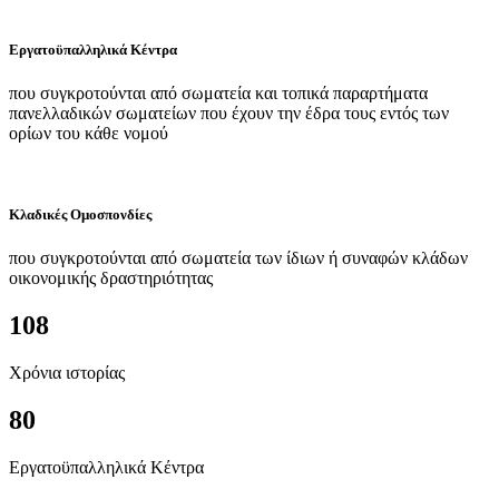
Εργατοϋπαλληλικά Κέντρα
που συγκροτούνται από σωματεία και τοπικά παραρτήματα
πανελλαδικών σωματείων που έχουν την έδρα τους εντός των
ορίων του κάθε νομού
Κλαδικές Ομοσπονδίες
που συγκροτούνται από σωματεία των ίδιων ή συναφών κλάδων
οικονομικής δραστηριότητας
108
Χρόνια ιστορίας
80
Εργατοϋπαλληλικά Κέντρα