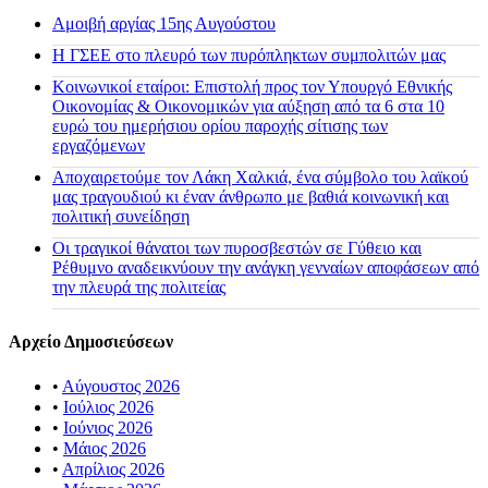
Αμοιβή αργίας 15ης Αυγούστου
H ΓΣΕΕ στο πλευρό των πυρόπληκτων συμπολιτών μας
Κοινωνικοί εταίροι: Επιστολή προς τον Υπουργό Εθνικής
Οικονομίας & Οικονομικών για αύξηση από τα 6 στα 10
ευρώ του ημερήσιου ορίου παροχής σίτισης των
εργαζόμενων
Αποχαιρετούμε τον Λάκη Χαλκιά, ένα σύμβολο του λαϊκού
μας τραγουδιού κι έναν άνθρωπο με βαθιά κοινωνική και
πολιτική συνείδηση
Οι τραγικοί θάνατοι των πυροσβεστών σε Γύθειο και
Ρέθυμνο αναδεικνύουν την ανάγκη γενναίων αποφάσεων από
την πλευρά της πολιτείας
Αρχείο Δημοσιεύσεων
•
Αύγουστος 2026
•
Ιούλιος 2026
•
Ιούνιος 2026
•
Μάιος 2026
•
Απρίλιος 2026