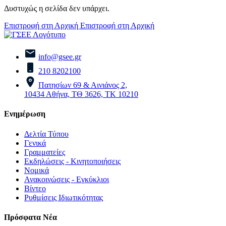
Δυστυχώς η σελίδα δεν υπάρχει.
Επιστροφή στη Αρχική
Επιστροφή στη Αρχική
info@gsee.gr
210 8202100
Πατησίων 69 & Αινιάνος 2,
10434 Αθήνα, ΤΘ 3626, ΤΚ 10210
Ενημέρωση
Δελτία Τύπου
Γενικά
Γραμματείες
Εκδηλώσεις - Κινητοποιήσεις
Νομικά
Ανακοινώσεις - Εγκύκλιοι
Βίντεο
Ρυθμίσεις Ιδιωτικότητας
Πρόσφατα Νέα