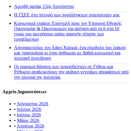
Αμοιβή αργίας 15ης Αυγούστου
H ΓΣΕΕ στο πλευρό των πυρόπληκτων συμπολιτών μας
Κοινωνικοί εταίροι: Επιστολή προς τον Υπουργό Εθνικής
Οικονομίας & Οικονομικών για αύξηση από τα 6 στα 10
ευρώ του ημερήσιου ορίου παροχής σίτισης των
εργαζόμενων
Αποχαιρετούμε τον Λάκη Χαλκιά, ένα σύμβολο του λαϊκού
μας τραγουδιού κι έναν άνθρωπο με βαθιά κοινωνική και
πολιτική συνείδηση
Οι τραγικοί θάνατοι των πυροσβεστών σε Γύθειο και
Ρέθυμνο αναδεικνύουν την ανάγκη γενναίων αποφάσεων από
την πλευρά της πολιτείας
Αρχείο Δημοσιεύσεων
•
Αύγουστος 2026
•
Ιούλιος 2026
•
Ιούνιος 2026
•
Μάιος 2026
•
Απρίλιος 2026