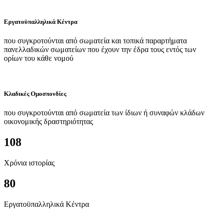
Εργατοϋπαλληλικά Κέντρα
που συγκροτούνται από σωματεία και τοπικά παραρτήματα
πανελλαδικών σωματείων που έχουν την έδρα τους εντός των
ορίων του κάθε νομού
Κλαδικές Ομοσπονδίες
που συγκροτούνται από σωματεία των ίδιων ή συναφών κλάδων
οικονομικής δραστηριότητας
108
Χρόνια ιστορίας
80
Εργατοϋπαλληλικά Κέντρα