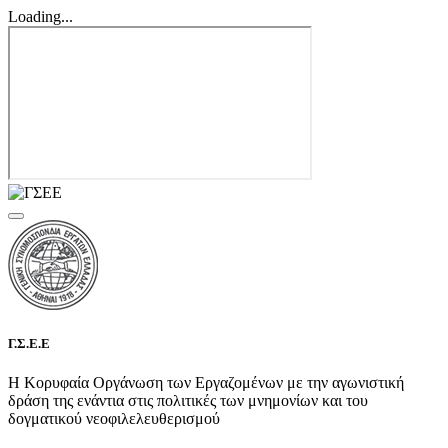
Loading...
Γ.Σ.Ε.Ε
Η Κορυφαία Οργάνωση των Εργαζομένων με την αγωνιστική
δράση της ενάντια στις πολιτικές των μνημονίων και του
δογματικού νεοφιλελευθερισμού