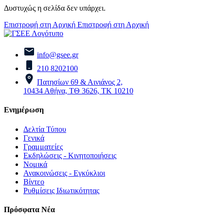
Δυστυχώς η σελίδα δεν υπάρχει.
Επιστροφή στη Αρχική
Επιστροφή στη Αρχική
info@gsee.gr
210 8202100
Πατησίων 69 & Αινιάνος 2,
10434 Αθήνα, ΤΘ 3626, ΤΚ 10210
Ενημέρωση
Δελτία Τύπου
Γενικά
Γραμματείες
Εκδηλώσεις - Κινητοποιήσεις
Νομικά
Ανακοινώσεις - Εγκύκλιοι
Βίντεο
Ρυθμίσεις Ιδιωτικότητας
Πρόσφατα Νέα