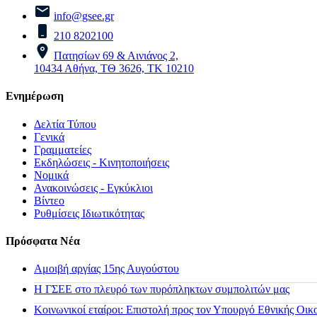
info@gsee.gr
210 8202100
Πατησίων 69 & Αινιάνος 2,
10434 Αθήνα, ΤΘ 3626, ΤΚ 10210
Ενημέρωση
Δελτία Τύπου
Γενικά
Γραμματείες
Εκδηλώσεις - Κινητοποιήσεις
Νομικά
Ανακοινώσεις - Εγκύκλιοι
Βίντεο
Ρυθμίσεις Ιδιωτικότητας
Πρόσφατα Νέα
Αμοιβή αργίας 15ης Αυγούστου
H ΓΣΕΕ στο πλευρό των πυρόπληκτων συμπολιτών μας
Κοινωνικοί εταίροι: Επιστολή προς τον Υπουργό Εθνικής Οικ