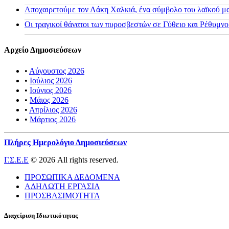
Αποχαιρετούμε τον Λάκη Χαλκιά, ένα σύμβολο του λαϊκού μας
Οι τραγικοί θάνατοι των πυροσβεστών σε Γύθειο και Ρέθυμνο
Αρχείο Δημοσιεύσεων
•
Αύγουστος 2026
•
Ιούλιος 2026
•
Ιούνιος 2026
•
Μάιος 2026
•
Απρίλιος 2026
•
Μάρτιος 2026
Πλήρες Ημερολόγιο Δημοσιεύσεων
Γ.Σ.Ε.Ε
© 2026 All rights reserved.
ΠΡΟΣΩΠΙΚΑ ΔΕΔΟΜΕΝΑ
ΑΔΗΛΩΤΗ ΕΡΓΑΣΙΑ
ΠΡΟΣΒΑΣΙΜΟΤΗΤΑ
Διαχείριση Ιδιωτικότητας