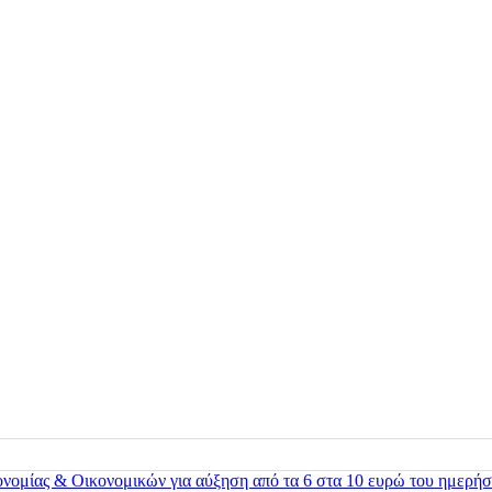
ονομίας & Οικονομικών για αύξηση από τα 6 στα 10 ευρώ του ημερήσ