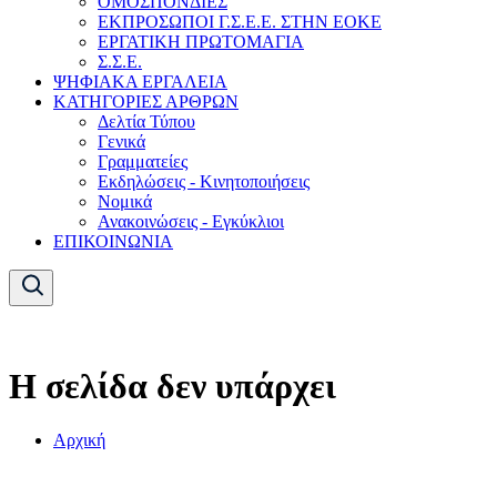
ΟΜΟΣΠΟΝΔΙΕΣ
ΕΚΠΡΟΣΩΠΟΙ Γ.Σ.Ε.Ε. ΣΤΗΝ ΕΟΚΕ
ΕΡΓΑΤΙΚΗ ΠΡΩΤΟΜΑΓΙΑ
Σ.Σ.Ε.
ΨΗΦΙΑΚΑ ΕΡΓΑΛΕΙΑ
ΚΑΤΗΓΟΡΙΕΣ ΑΡΘΡΩΝ
Δελτία Τύπου
Γενικά
Γραμματείες
Εκδηλώσεις - Κινητοποιήσεις
Νομικά
Ανακοινώσεις - Εγκύκλιοι
ΕΠΙΚΟΙΝΩΝΙΑ
Η σελίδα δεν υπάρχει
Αρχική