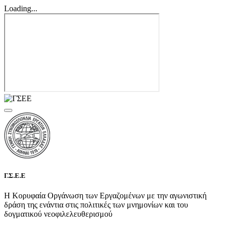
Loading...
Γ.Σ.Ε.Ε
Η Κορυφαία Οργάνωση των Εργαζομένων με την αγωνιστική
δράση της ενάντια στις πολιτικές των μνημονίων και του
δογματικού νεοφιλελευθερισμού