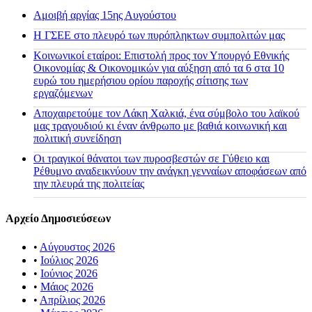
Αμοιβή αργίας 15ης Αυγούστου
H ΓΣΕΕ στο πλευρό των πυρόπληκτων συμπολιτών μας
Κοινωνικοί εταίροι: Επιστολή προς τον Υπουργό Εθνικής
Οικονομίας & Οικονομικών για αύξηση από τα 6 στα 10
ευρώ του ημερήσιου ορίου παροχής σίτισης των
εργαζόμενων
Αποχαιρετούμε τον Λάκη Χαλκιά, ένα σύμβολο του λαϊκού
μας τραγουδιού κι έναν άνθρωπο με βαθιά κοινωνική και
πολιτική συνείδηση
Οι τραγικοί θάνατοι των πυροσβεστών σε Γύθειο και
Ρέθυμνο αναδεικνύουν την ανάγκη γενναίων αποφάσεων από
την πλευρά της πολιτείας
Αρχείο Δημοσιεύσεων
•
Αύγουστος 2026
•
Ιούλιος 2026
•
Ιούνιος 2026
•
Μάιος 2026
•
Απρίλιος 2026