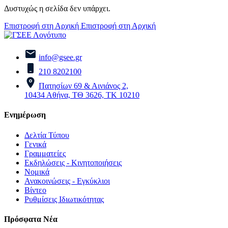
Δυστυχώς η σελίδα δεν υπάρχει.
Επιστροφή στη Αρχική
Επιστροφή στη Αρχική
info@gsee.gr
210 8202100
Πατησίων 69 & Αινιάνος 2,
10434 Αθήνα, ΤΘ 3626, ΤΚ 10210
Ενημέρωση
Δελτία Τύπου
Γενικά
Γραμματείες
Εκδηλώσεις - Κινητοποιήσεις
Νομικά
Ανακοινώσεις - Εγκύκλιοι
Βίντεο
Ρυθμίσεις Ιδιωτικότητας
Πρόσφατα Νέα