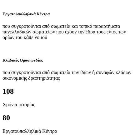
Εργατοϋπαλληλικά Κέντρα
που συγκροτούνται από σωματεία και τοπικά παραρτήματα
πανελλαδικών σωματείων που έχουν την έδρα τους εντός των
ορίων του κάθε νομού
Κλαδικές Ομοσπονδίες
που συγκροτούνται από σωματεία των ίδιων ή συναφών κλάδων
οικονομικής δραστηριότητας
108
Χρόνια ιστορίας
80
Εργατοϋπαλληλικά Κέντρα