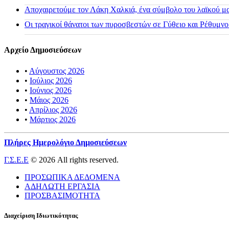
Αποχαιρετούμε τον Λάκη Χαλκιά, ένα σύμβολο του λαϊκού μας
Οι τραγικοί θάνατοι των πυροσβεστών σε Γύθειο και Ρέθυμνο
Αρχείο Δημοσιεύσεων
•
Αύγουστος 2026
•
Ιούλιος 2026
•
Ιούνιος 2026
•
Μάιος 2026
•
Απρίλιος 2026
•
Μάρτιος 2026
Πλήρες Ημερολόγιο Δημοσιεύσεων
Γ.Σ.Ε.Ε
© 2026 All rights reserved.
ΠΡΟΣΩΠΙΚΑ ΔΕΔΟΜΕΝΑ
ΑΔΗΛΩΤΗ ΕΡΓΑΣΙΑ
ΠΡΟΣΒΑΣΙΜΟΤΗΤΑ
Διαχείριση Ιδιωτικότητας