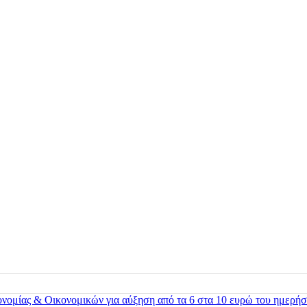
ονομίας & Οικονομικών για αύξηση από τα 6 στα 10 ευρώ του ημερήσ