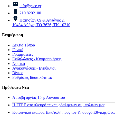
info@gsee.gr
210 8202100
Πατησίων 69 & Αινιάνος 2,
10434 Αθήνα, ΤΘ 3626, ΤΚ 10210
Ενημέρωση
Δελτία Τύπου
Γενικά
Γραμματείες
Εκδηλώσεις - Κινητοποιήσεις
Νομικά
Ανακοινώσεις - Εγκύκλιοι
Βίντεο
Ρυθμίσεις Ιδιωτικότητας
Πρόσφατα Νέα
Αμοιβή αργίας 15ης Αυγούστου
H ΓΣΕΕ στο πλευρό των πυρόπληκτων συμπολιτών μας
Κοινωνικοί εταίροι: Επιστολή προς τον Υπουργό Εθνικής Οικ