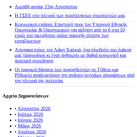
Αμοιβή αργίας 15ης Αυγούστου
H ΓΣΕΕ στο πλευρό των πυρόπληκτων συμπολιτών μας
Κοινωνικοί εταίροι: Επιστολή προς τον Υπουργό Εθνικής
Οικονομίας & Οικονομικών για αύξηση από τα 6 στα 10
ευρώ του ημερήσιου ορίου παροχής σίτισης των
εργαζόμενων
Αποχαιρετούμε τον Λάκη Χαλκιά, ένα σύμβολο του λαϊκού
μας τραγουδιού κι έναν άνθρωπο με βαθιά κοινωνική και
πολιτική συνείδηση
Οι τραγικοί θάνατοι των πυροσβεστών σε Γύθειο και
Ρέθυμνο αναδεικνύουν την ανάγκη γενναίων αποφάσεων από
την πλευρά της πολιτείας
Αρχείο Δημοσιεύσεων
•
Αύγουστος 2026
•
Ιούλιος 2026
•
Ιούνιος 2026
•
Μάιος 2026
•
Απρίλιος 2026