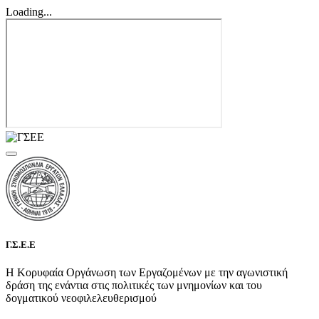
Loading...
Γ.Σ.Ε.Ε
Η Κορυφαία Οργάνωση των Εργαζομένων με την αγωνιστική
δράση της ενάντια στις πολιτικές των μνημονίων και του
δογματικού νεοφιλελευθερισμού