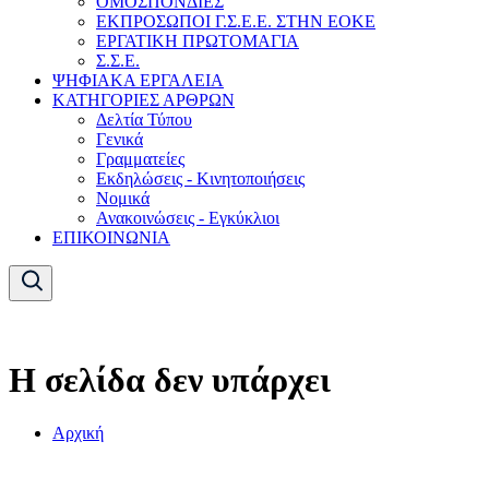
ΟΜΟΣΠΟΝΔΙΕΣ
ΕΚΠΡΟΣΩΠΟΙ Γ.Σ.Ε.Ε. ΣΤΗΝ ΕΟΚΕ
ΕΡΓΑΤΙΚΗ ΠΡΩΤΟΜΑΓΙΑ
Σ.Σ.Ε.
ΨΗΦΙΑΚΑ ΕΡΓΑΛΕΙΑ
ΚΑΤΗΓΟΡΙΕΣ ΑΡΘΡΩΝ
Δελτία Τύπου
Γενικά
Γραμματείες
Εκδηλώσεις - Κινητοποιήσεις
Νομικά
Ανακοινώσεις - Εγκύκλιοι
ΕΠΙΚΟΙΝΩΝΙΑ
Η σελίδα δεν υπάρχει
Αρχική