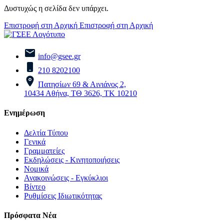
Δυστυχώς η σελίδα δεν υπάρχει.
Επιστροφή στη Αρχική
Επιστροφή στη Αρχική
info@gsee.gr
210 8202100
Πατησίων 69 & Αινιάνος 2,
10434 Αθήνα, ΤΘ 3626, ΤΚ 10210
Ενημέρωση
Δελτία Τύπου
Γενικά
Γραμματείες
Εκδηλώσεις - Κινητοποιήσεις
Νομικά
Ανακοινώσεις - Εγκύκλιοι
Βίντεο
Ρυθμίσεις Ιδιωτικότητας
Πρόσφατα Νέα