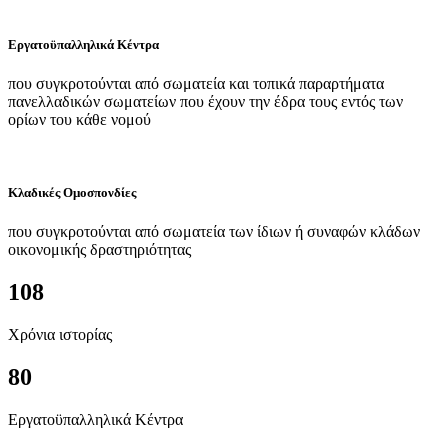
Εργατοϋπαλληλικά Κέντρα
που συγκροτούνται από σωματεία και τοπικά παραρτήματα
πανελλαδικών σωματείων που έχουν την έδρα τους εντός των
ορίων του κάθε νομού
Κλαδικές Ομοσπονδίες
που συγκροτούνται από σωματεία των ίδιων ή συναφών κλάδων
οικονομικής δραστηριότητας
108
Χρόνια ιστορίας
80
Εργατοϋπαλληλικά Κέντρα