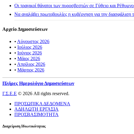
Οι τραγικοί θάνατοι των πυροσβεστών σε Γύθειο και Ρέθυμνο
Να αναλάβει πρωτοβουλίες η κυβέρνηση για την διασφάλιση
Αρχείο Δημοσιεύσεων
•
Αύγουστος 2026
•
Ιούλιος 2026
•
Ιούνιος 2026
•
Μάιος 2026
•
Απρίλιος 2026
•
Μάρτιος 2026
Πλήρες Ημερολόγιο Δημοσιεύσεων
Γ.Σ.Ε.Ε
© 2026 All rights reserved.
ΠΡΟΣΩΠΙΚΑ ΔΕΔΟΜΕΝΑ
ΑΔΗΛΩΤΗ ΕΡΓΑΣΙΑ
ΠΡΟΣΒΑΣΙΜΟΤΗΤΑ
Διαχείριση Ιδιωτικότητας