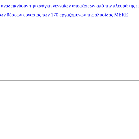
 αναδεικνύουν την ανάγκη γενναίων αποφάσεων από την πλευρά της π
 των θέσεων εργασίας των 170 εργαζόμενων της αλυσίδας MERE