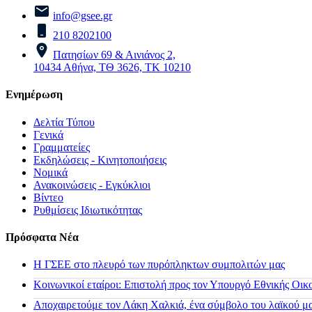
info@gsee.gr
210 8202100
Πατησίων 69 & Αινιάνος 2,
10434 Αθήνα, ΤΘ 3626, ΤΚ 10210
Ενημέρωση
Δελτία Τύπου
Γενικά
Γραμματείες
Εκδηλώσεις - Κινητοποιήσεις
Νομικά
Ανακοινώσεις - Εγκύκλιοι
Βίντεο
Ρυθμίσεις Ιδιωτικότητας
Πρόσφατα Νέα
H ΓΣΕΕ στο πλευρό των πυρόπληκτων συμπολιτών μας
Κοινωνικοί εταίροι: Επιστολή προς τον Υπουργό Εθνικής Οικ
Αποχαιρετούμε τον Λάκη Χαλκιά, ένα σύμβολο του λαϊκού μας