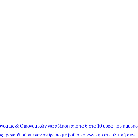
ονομίας & Οικονομικών για αύξηση από τα 6 στα 10 ευρώ του ημερήσ
 τραγουδιού κι έναν άνθρωπο με βαθιά κοινωνική και πολιτική συνε