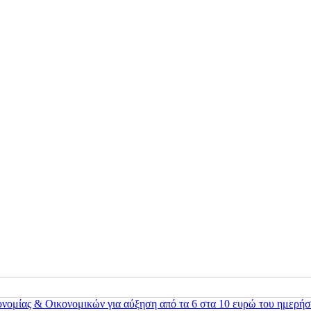
ονομίας & Οικονομικών για αύξηση από τα 6 στα 10 ευρώ του ημερήσ