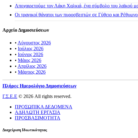
Αποχαιρετούμε τον Λάκη Χαλκιά, ένα σύμβολο του λαϊκού μας
Οι τραγικοί θάνατοι των πυροσβεστών σε Γύθειο και Ρέθυμνο
Αρχείο Δημοσιεύσεων
•
Αύγουστος 2026
•
Ιούλιος 2026
•
Ιούνιος 2026
•
Μάιος 2026
•
Απρίλιος 2026
•
Μάρτιος 2026
Πλήρες Ημερολόγιο Δημοσιεύσεων
Γ.Σ.Ε.Ε
© 2026 All rights reserved.
ΠΡΟΣΩΠΙΚΑ ΔΕΔΟΜΕΝΑ
ΑΔΗΛΩΤΗ ΕΡΓΑΣΙΑ
ΠΡΟΣΒΑΣΙΜΟΤΗΤΑ
Διαχείριση Ιδιωτικότητας