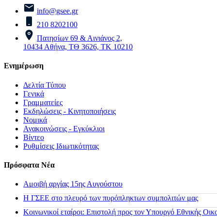
info@gsee.gr
210 8202100
Πατησίων 69 & Αινιάνος 2,
10434 Αθήνα, ΤΘ 3626, ΤΚ 10210
Ενημέρωση
Δελτία Τύπου
Γενικά
Γραμματείες
Εκδηλώσεις - Κινητοποιήσεις
Νομικά
Ανακοινώσεις - Εγκύκλιοι
Βίντεο
Ρυθμίσεις Ιδιωτικότητας
Πρόσφατα Νέα
Αμοιβή αργίας 15ης Αυγούστου
H ΓΣΕΕ στο πλευρό των πυρόπληκτων συμπολιτών μας
Κοινωνικοί εταίροι: Επιστολή προς τον Υπουργό Εθνικής Οικ