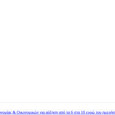
ονομίας & Οικονομικών για αύξηση από τα 6 στα 10 ευρώ του ημερήσ