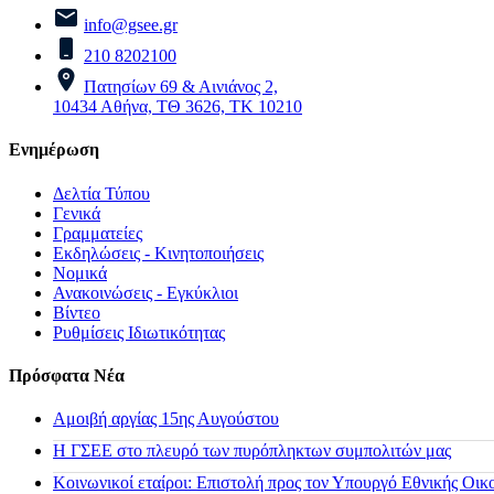
info@gsee.gr
210 8202100
Πατησίων 69 & Αινιάνος 2,
10434 Αθήνα, ΤΘ 3626, ΤΚ 10210
Ενημέρωση
Δελτία Τύπου
Γενικά
Γραμματείες
Εκδηλώσεις - Κινητοποιήσεις
Νομικά
Ανακοινώσεις - Εγκύκλιοι
Βίντεο
Ρυθμίσεις Ιδιωτικότητας
Πρόσφατα Νέα
Αμοιβή αργίας 15ης Αυγούστου
H ΓΣΕΕ στο πλευρό των πυρόπληκτων συμπολιτών μας
Κοινωνικοί εταίροι: Επιστολή προς τον Υπουργό Εθνικής Οικ