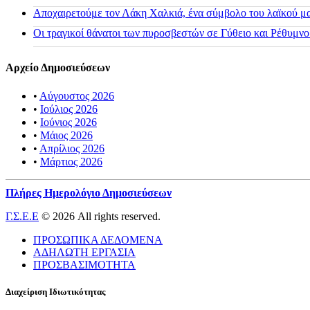
Αποχαιρετούμε τον Λάκη Χαλκιά, ένα σύμβολο του λαϊκού μας
Οι τραγικοί θάνατοι των πυροσβεστών σε Γύθειο και Ρέθυμνο
Αρχείο Δημοσιεύσεων
•
Αύγουστος 2026
•
Ιούλιος 2026
•
Ιούνιος 2026
•
Μάιος 2026
•
Απρίλιος 2026
•
Μάρτιος 2026
Πλήρες Ημερολόγιο Δημοσιεύσεων
Γ.Σ.Ε.Ε
© 2026 All rights reserved.
ΠΡΟΣΩΠΙΚΑ ΔΕΔΟΜΕΝΑ
ΑΔΗΛΩΤΗ ΕΡΓΑΣΙΑ
ΠΡΟΣΒΑΣΙΜΟΤΗΤΑ
Διαχείριση Ιδιωτικότητας