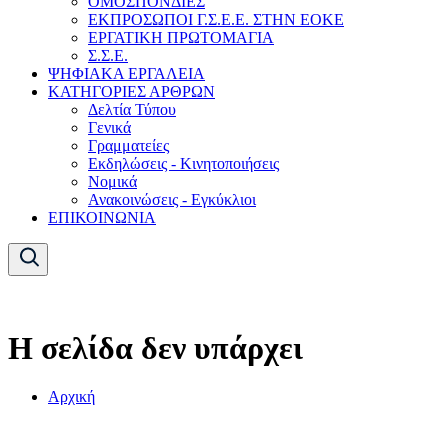
ΟΜΟΣΠΟΝΔΙΕΣ
ΕΚΠΡΟΣΩΠΟΙ Γ.Σ.Ε.Ε. ΣΤΗΝ ΕΟΚΕ
ΕΡΓΑΤΙΚΗ ΠΡΩΤΟΜΑΓΙΑ
Σ.Σ.Ε.
ΨΗΦΙΑΚΑ ΕΡΓΑΛΕΙΑ
ΚΑΤΗΓΟΡΙΕΣ ΑΡΘΡΩΝ
Δελτία Τύπου
Γενικά
Γραμματείες
Εκδηλώσεις - Κινητοποιήσεις
Νομικά
Ανακοινώσεις - Εγκύκλιοι
ΕΠΙΚΟΙΝΩΝΙΑ
Η σελίδα δεν υπάρχει
Αρχική