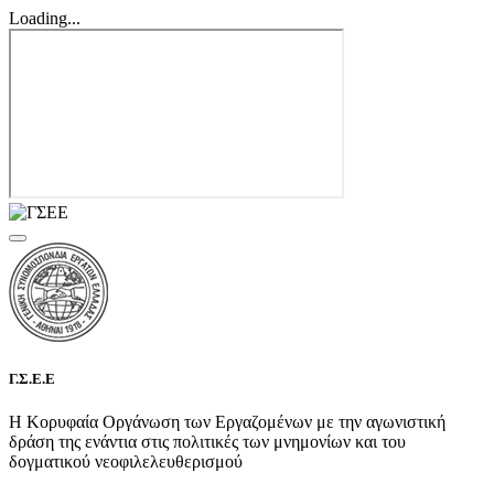
Loading...
Γ.Σ.Ε.Ε
Η Κορυφαία Οργάνωση των Εργαζομένων με την αγωνιστική
δράση της ενάντια στις πολιτικές των μνημονίων και του
δογματικού νεοφιλελευθερισμού