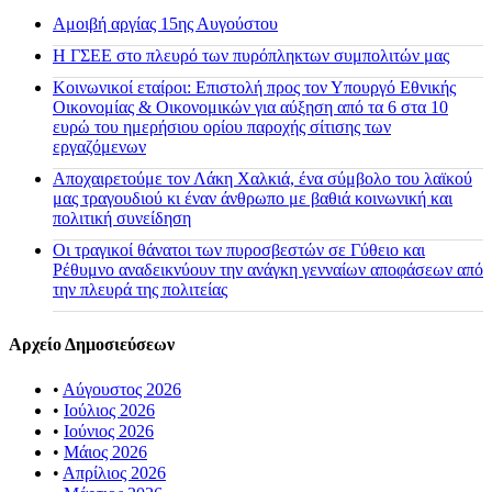
Αμοιβή αργίας 15ης Αυγούστου
H ΓΣΕΕ στο πλευρό των πυρόπληκτων συμπολιτών μας
Κοινωνικοί εταίροι: Επιστολή προς τον Υπουργό Εθνικής
Οικονομίας & Οικονομικών για αύξηση από τα 6 στα 10
ευρώ του ημερήσιου ορίου παροχής σίτισης των
εργαζόμενων
Αποχαιρετούμε τον Λάκη Χαλκιά, ένα σύμβολο του λαϊκού
μας τραγουδιού κι έναν άνθρωπο με βαθιά κοινωνική και
πολιτική συνείδηση
Οι τραγικοί θάνατοι των πυροσβεστών σε Γύθειο και
Ρέθυμνο αναδεικνύουν την ανάγκη γενναίων αποφάσεων από
την πλευρά της πολιτείας
Αρχείο Δημοσιεύσεων
•
Αύγουστος 2026
•
Ιούλιος 2026
•
Ιούνιος 2026
•
Μάιος 2026
•
Απρίλιος 2026