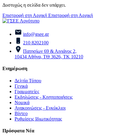
Δυστυχώς η σελίδα δεν υπάρχει.
Επιστροφή στη Αρχική
Επιστροφή στη Αρχική
info@gsee.gr
210 8202100
Πατησίων 69 & Αινιάνος 2,
10434 Αθήνα, ΤΘ 3626, ΤΚ 10210
Ενημέρωση
Δελτία Τύπου
Γενικά
Γραμματείες
Εκδηλώσεις - Κινητοποιήσεις
Νομικά
Ανακοινώσεις - Εγκύκλιοι
Βίντεο
Ρυθμίσεις Ιδιωτικότητας
Πρόσφατα Νέα