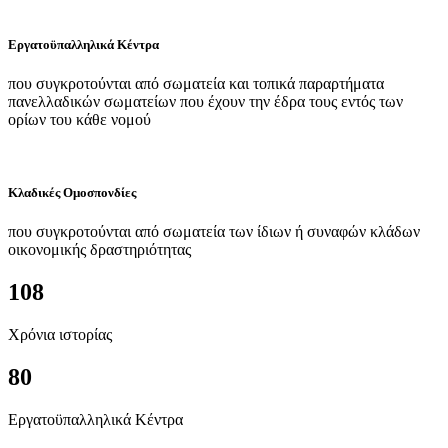
Εργατοϋπαλληλικά Κέντρα
που συγκροτούνται από σωματεία και τοπικά παραρτήματα
πανελλαδικών σωματείων που έχουν την έδρα τους εντός των
ορίων του κάθε νομού
Κλαδικές Ομοσπονδίες
που συγκροτούνται από σωματεία των ίδιων ή συναφών κλάδων
οικονομικής δραστηριότητας
108
Χρόνια ιστορίας
80
Εργατοϋπαλληλικά Κέντρα