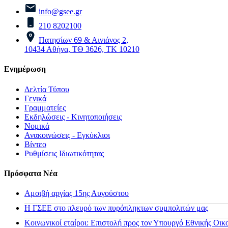
info@gsee.gr
210 8202100
Πατησίων 69 & Αινιάνος 2,
10434 Αθήνα, ΤΘ 3626, ΤΚ 10210
Ενημέρωση
Δελτία Τύπου
Γενικά
Γραμματείες
Εκδηλώσεις - Κινητοποιήσεις
Νομικά
Ανακοινώσεις - Εγκύκλιοι
Βίντεο
Ρυθμίσεις Ιδιωτικότητας
Πρόσφατα Νέα
Αμοιβή αργίας 15ης Αυγούστου
H ΓΣΕΕ στο πλευρό των πυρόπληκτων συμπολιτών μας
Κοινωνικοί εταίροι: Επιστολή προς τον Υπουργό Εθνικής Οικ