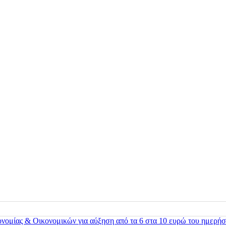
ονομίας & Οικονομικών για αύξηση από τα 6 στα 10 ευρώ του ημερήσ