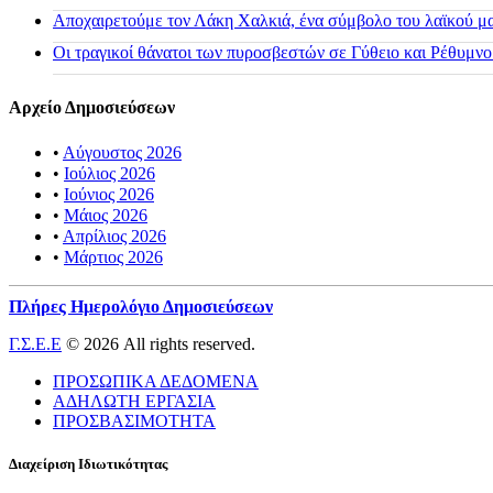
Αποχαιρετούμε τον Λάκη Χαλκιά, ένα σύμβολο του λαϊκού μας
Οι τραγικοί θάνατοι των πυροσβεστών σε Γύθειο και Ρέθυμνο
Αρχείο Δημοσιεύσεων
•
Αύγουστος 2026
•
Ιούλιος 2026
•
Ιούνιος 2026
•
Μάιος 2026
•
Απρίλιος 2026
•
Μάρτιος 2026
Πλήρες Ημερολόγιο Δημοσιεύσεων
Γ.Σ.Ε.Ε
© 2026 All rights reserved.
ΠΡΟΣΩΠΙΚΑ ΔΕΔΟΜΕΝΑ
ΑΔΗΛΩΤΗ ΕΡΓΑΣΙΑ
ΠΡΟΣΒΑΣΙΜΟΤΗΤΑ
Διαχείριση Ιδιωτικότητας