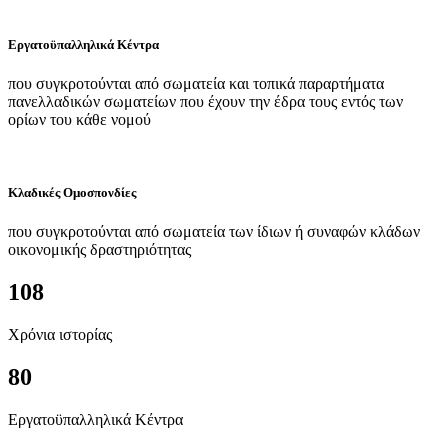
Εργατοϋπαλληλικά Κέντρα
που συγκροτούνται από σωματεία και τοπικά παραρτήματα
πανελλαδικών σωματείων που έχουν την έδρα τους εντός των
ορίων του κάθε νομού
Κλαδικές Ομοσπονδίες
που συγκροτούνται από σωματεία των ίδιων ή συναφών κλάδων
οικονομικής δραστηριότητας
108
Χρόνια ιστορίας
80
Εργατοϋπαλληλικά Κέντρα