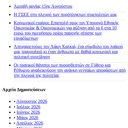
Αμοιβή αργίας 15ης Αυγούστου
H ΓΣΕΕ στο πλευρό των πυρόπληκτων συμπολιτών μας
Κοινωνικοί εταίροι: Επιστολή προς τον Υπουργό Εθνικής
Οικονομίας & Οικονομικών για αύξηση από τα 6 στα 10
ευρώ του ημερήσιου ορίου παροχής σίτισης των
εργαζόμενων
Αποχαιρετούμε τον Λάκη Χαλκιά, ένα σύμβολο του λαϊκού
μας τραγουδιού κι έναν άνθρωπο με βαθιά κοινωνική και
πολιτική συνείδηση
Οι τραγικοί θάνατοι των πυροσβεστών σε Γύθειο και
Ρέθυμνο αναδεικνύουν την ανάγκη γενναίων αποφάσεων από
την πλευρά της πολιτείας
Αρχείο Δημοσιεύσεων
•
Αύγουστος 2026
•
Ιούλιος 2026
•
Ιούνιος 2026
•
Μάιος 2026
•
Απρίλιος 2026