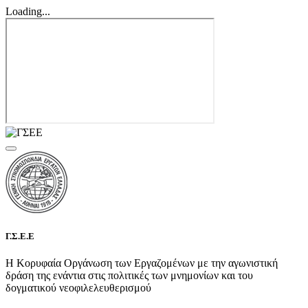
Loading...
Γ.Σ.Ε.Ε
Η Κορυφαία Οργάνωση των Εργαζομένων με την αγωνιστική
δράση της ενάντια στις πολιτικές των μνημονίων και του
δογματικού νεοφιλελευθερισμού