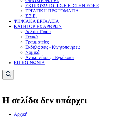
ΟΜΟΣΠΟΝΔΙΕΣ
ΕΚΠΡΟΣΩΠΟΙ Γ.Σ.Ε.Ε. ΣΤΗΝ ΕΟΚΕ
ΕΡΓΑΤΙΚΗ ΠΡΩΤΟΜΑΓΙΑ
Σ.Σ.Ε.
ΨΗΦΙΑΚΑ ΕΡΓΑΛΕΙΑ
ΚΑΤΗΓΟΡΙΕΣ ΑΡΘΡΩΝ
Δελτία Τύπου
Γενικά
Γραμματείες
Εκδηλώσεις - Κινητοποιήσεις
Νομικά
Ανακοινώσεις - Εγκύκλιοι
ΕΠΙΚΟΙΝΩΝΙΑ
Η σελίδα δεν υπάρχει
Αρχική