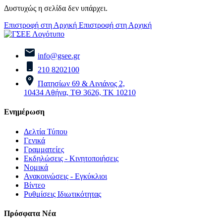
Δυστυχώς η σελίδα δεν υπάρχει.
Επιστροφή στη Αρχική
Επιστροφή στη Αρχική
info@gsee.gr
210 8202100
Πατησίων 69 & Αινιάνος 2,
10434 Αθήνα, ΤΘ 3626, ΤΚ 10210
Ενημέρωση
Δελτία Τύπου
Γενικά
Γραμματείες
Εκδηλώσεις - Κινητοποιήσεις
Νομικά
Ανακοινώσεις - Εγκύκλιοι
Βίντεο
Ρυθμίσεις Ιδιωτικότητας
Πρόσφατα Νέα