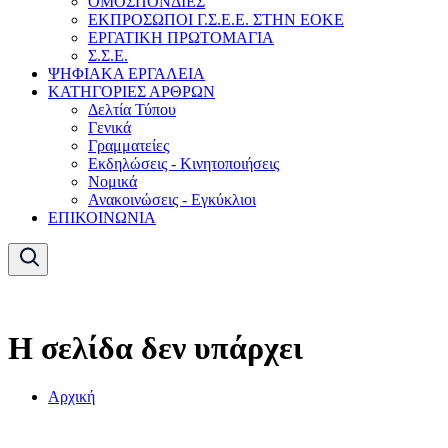
ΟΜΟΣΠΟΝΔΙΕΣ
ΕΚΠΡΟΣΩΠΟΙ Γ.Σ.Ε.Ε. ΣΤΗΝ ΕΟΚΕ
ΕΡΓΑΤΙΚΗ ΠΡΩΤΟΜΑΓΙΑ
Σ.Σ.Ε.
ΨΗΦΙΑΚΑ ΕΡΓΑΛΕΙΑ
ΚΑΤΗΓΟΡΙΕΣ ΑΡΘΡΩΝ
Δελτία Τύπου
Γενικά
Γραμματείες
Εκδηλώσεις - Κινητοποιήσεις
Νομικά
Ανακοινώσεις - Εγκύκλιοι
ΕΠΙΚΟΙΝΩΝΙΑ
Η σελίδα δεν υπάρχει
Αρχική