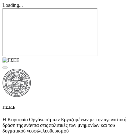
Loading...
Γ.Σ.Ε.Ε
Η Κορυφαία Οργάνωση των Εργαζομένων με την αγωνιστική
δράση της ενάντια στις πολιτικές των μνημονίων και του
δογματικού νεοφιλελευθερισμού