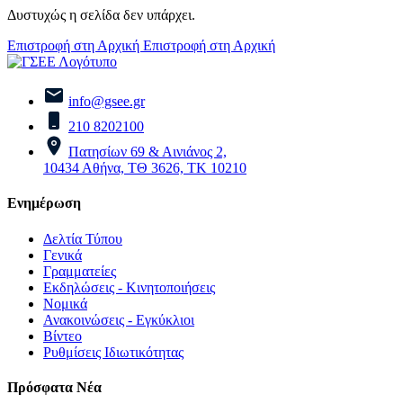
Δυστυχώς η σελίδα δεν υπάρχει.
Επιστροφή στη Αρχική
Επιστροφή στη Αρχική
info@gsee.gr
210 8202100
Πατησίων 69 & Αινιάνος 2,
10434 Αθήνα, ΤΘ 3626, ΤΚ 10210
Ενημέρωση
Δελτία Τύπου
Γενικά
Γραμματείες
Εκδηλώσεις - Κινητοποιήσεις
Νομικά
Ανακοινώσεις - Εγκύκλιοι
Βίντεο
Ρυθμίσεις Ιδιωτικότητας
Πρόσφατα Νέα