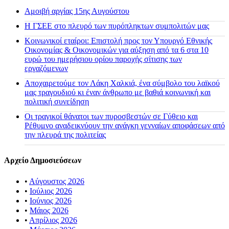
Αμοιβή αργίας 15ης Αυγούστου
H ΓΣΕΕ στο πλευρό των πυρόπληκτων συμπολιτών μας
Κοινωνικοί εταίροι: Επιστολή προς τον Υπουργό Εθνικής
Οικονομίας & Οικονομικών για αύξηση από τα 6 στα 10
ευρώ του ημερήσιου ορίου παροχής σίτισης των
εργαζόμενων
Αποχαιρετούμε τον Λάκη Χαλκιά, ένα σύμβολο του λαϊκού
μας τραγουδιού κι έναν άνθρωπο με βαθιά κοινωνική και
πολιτική συνείδηση
Οι τραγικοί θάνατοι των πυροσβεστών σε Γύθειο και
Ρέθυμνο αναδεικνύουν την ανάγκη γενναίων αποφάσεων από
την πλευρά της πολιτείας
Αρχείο Δημοσιεύσεων
•
Αύγουστος 2026
•
Ιούλιος 2026
•
Ιούνιος 2026
•
Μάιος 2026
•
Απρίλιος 2026