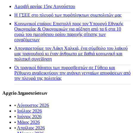
Αμοιβή αργίας 15ης Αυγούστου
H ΓΣΕΕ στο πλευρό των πυρόπληκτων συμπολιτών μας
Κοινωνικοί εταίροι: Επιστολή προς τον Υπουργό Εθνικής
Οικονομίας & Οικονομικών για αύξηση από τα 6 στα 10
ευρώ του ημερήσιου ορίου παροχής σίτισης των
εργαζόμενων
Αποχαιρετούμε τον Λάκη Χαλκιά, ένα σύμβολο του λαϊκού
μας τραγουδιού κι έναν άνθρωπο με βαθιά κοινωνική και
πολιτική συνείδηση
Οι τραγικοί θάνατοι των πυροσβεστών σε Γύθειο και
Ρέθυμνο αναδεικνύουν την ανάγκη γενναίων αποφάσεων από
την πλευρά της πολιτείας
Αρχείο Δημοσιεύσεων
•
Αύγουστος 2026
•
Ιούλιος 2026
•
Ιούνιος 2026
•
Μάιος 2026
•
Απρίλιος 2026