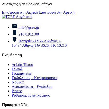
Δυστυχώς η σελίδα δεν υπάρχει.
Επιστροφή στη Αρχική
Επιστροφή στη Αρχική
info@gsee.gr
210 8202100
Πατησίων 69 & Αινιάνος 2,
10434 Αθήνα, ΤΘ 3626, ΤΚ 10210
Ενημέρωση
Δελτία Τύπου
Γενικά
Γραμματείες
Εκδηλώσεις - Κινητοποιήσεις
Νομικά
Ανακοινώσεις - Εγκύκλιοι
Βίντεο
Ρυθμίσεις Ιδιωτικότητας
Πρόσφατα Νέα