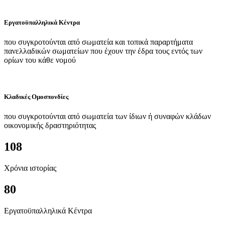
Εργατοϋπαλληλικά Κέντρα
που συγκροτούνται από σωματεία και τοπικά παραρτήματα
πανελλαδικών σωματείων που έχουν την έδρα τους εντός των
ορίων του κάθε νομού
Κλαδικές Ομοσπονδίες
που συγκροτούνται από σωματεία των ίδιων ή συναφών κλάδων
οικονομικής δραστηριότητας
108
Χρόνια ιστορίας
80
Εργατοϋπαλληλικά Κέντρα