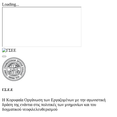
Loading...
Γ.Σ.Ε.Ε
Η Κορυφαία Οργάνωση των Εργαζομένων με την αγωνιστική
δράση της ενάντια στις πολιτικές των μνημονίων και του
δογματικού νεοφιλελευθερισμού