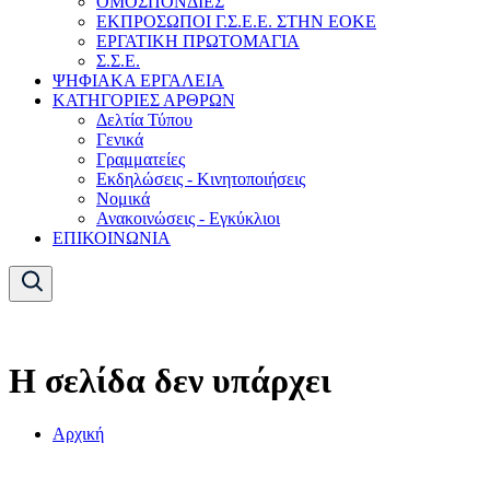
ΟΜΟΣΠΟΝΔΙΕΣ
ΕΚΠΡΟΣΩΠΟΙ Γ.Σ.Ε.Ε. ΣΤΗΝ ΕΟΚΕ
ΕΡΓΑΤΙΚΗ ΠΡΩΤΟΜΑΓΙΑ
Σ.Σ.Ε.
ΨΗΦΙΑΚΑ ΕΡΓΑΛΕΙΑ
ΚΑΤΗΓΟΡΙΕΣ ΑΡΘΡΩΝ
Δελτία Τύπου
Γενικά
Γραμματείες
Εκδηλώσεις - Κινητοποιήσεις
Νομικά
Ανακοινώσεις - Εγκύκλιοι
ΕΠΙΚΟΙΝΩΝΙΑ
Η σελίδα δεν υπάρχει
Αρχική