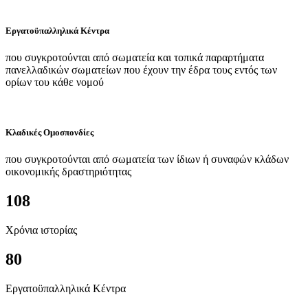
Εργατοϋπαλληλικά Κέντρα
που συγκροτούνται από σωματεία και τοπικά παραρτήματα
πανελλαδικών σωματείων που έχουν την έδρα τους εντός των
ορίων του κάθε νομού
Κλαδικές Ομοσπονδίες
που συγκροτούνται από σωματεία των ίδιων ή συναφών κλάδων
οικονομικής δραστηριότητας
108
Χρόνια ιστορίας
80
Εργατοϋπαλληλικά Κέντρα