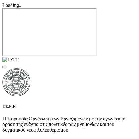
Loading...
Γ.Σ.Ε.Ε
Η Κορυφαία Οργάνωση των Εργαζομένων με την αγωνιστική
δράση της ενάντια στις πολιτικές των μνημονίων και του
δογματικού νεοφιλελευθερισμού