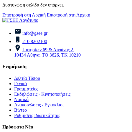
Δυστυχώς η σελίδα δεν υπάρχει.
Επιστροφή στη Αρχική
Επιστροφή στη Αρχική
info@gsee.gr
210 8202100
Πατησίων 69 & Αινιάνος 2,
10434 Αθήνα, ΤΘ 3626, ΤΚ 10210
Ενημέρωση
Δελτία Τύπου
Γενικά
Γραμματείες
Εκδηλώσεις - Κινητοποιήσεις
Νομικά
Ανακοινώσεις - Εγκύκλιοι
Βίντεο
Ρυθμίσεις Ιδιωτικότητας
Πρόσφατα Νέα