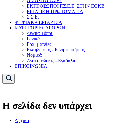
ΟΜΟΣΠΟΝΔΙΕΣ
ΕΚΠΡΟΣΩΠΟΙ Γ.Σ.Ε.Ε. ΣΤΗΝ ΕΟΚΕ
ΕΡΓΑΤΙΚΗ ΠΡΩΤΟΜΑΓΙΑ
Σ.Σ.Ε.
ΨΗΦΙΑΚΑ ΕΡΓΑΛΕΙΑ
ΚΑΤΗΓΟΡΙΕΣ ΑΡΘΡΩΝ
Δελτία Τύπου
Γενικά
Γραμματείες
Εκδηλώσεις - Κινητοποιήσεις
Νομικά
Ανακοινώσεις - Εγκύκλιοι
ΕΠΙΚΟΙΝΩΝΙΑ
Η σελίδα δεν υπάρχει
Αρχική