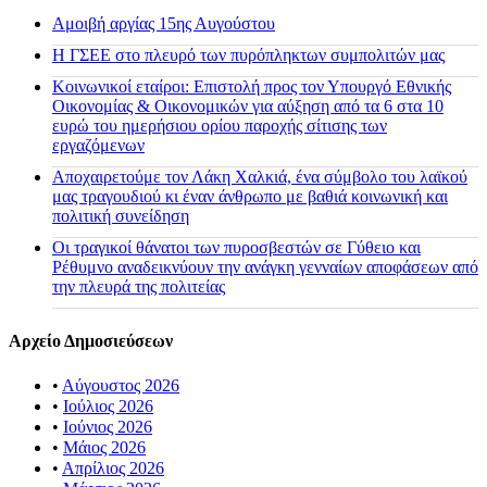
Αμοιβή αργίας 15ης Αυγούστου
H ΓΣΕΕ στο πλευρό των πυρόπληκτων συμπολιτών μας
Κοινωνικοί εταίροι: Επιστολή προς τον Υπουργό Εθνικής
Οικονομίας & Οικονομικών για αύξηση από τα 6 στα 10
ευρώ του ημερήσιου ορίου παροχής σίτισης των
εργαζόμενων
Αποχαιρετούμε τον Λάκη Χαλκιά, ένα σύμβολο του λαϊκού
μας τραγουδιού κι έναν άνθρωπο με βαθιά κοινωνική και
πολιτική συνείδηση
Οι τραγικοί θάνατοι των πυροσβεστών σε Γύθειο και
Ρέθυμνο αναδεικνύουν την ανάγκη γενναίων αποφάσεων από
την πλευρά της πολιτείας
Αρχείο Δημοσιεύσεων
•
Αύγουστος 2026
•
Ιούλιος 2026
•
Ιούνιος 2026
•
Μάιος 2026
•
Απρίλιος 2026