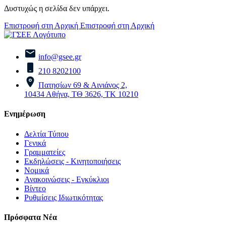
Δυστυχώς η σελίδα δεν υπάρχει.
Επιστροφή στη Αρχική
Επιστροφή στη Αρχική
info@gsee.gr
210 8202100
Πατησίων 69 & Αινιάνος 2,
10434 Αθήνα, ΤΘ 3626, ΤΚ 10210
Ενημέρωση
Δελτία Τύπου
Γενικά
Γραμματείες
Εκδηλώσεις - Κινητοποιήσεις
Νομικά
Ανακοινώσεις - Εγκύκλιοι
Βίντεο
Ρυθμίσεις Ιδιωτικότητας
Πρόσφατα Νέα