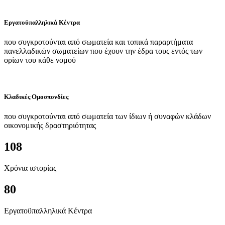
Εργατοϋπαλληλικά Κέντρα
που συγκροτούνται από σωματεία και τοπικά παραρτήματα
πανελλαδικών σωματείων που έχουν την έδρα τους εντός των
ορίων του κάθε νομού
Κλαδικές Ομοσπονδίες
που συγκροτούνται από σωματεία των ίδιων ή συναφών κλάδων
οικονομικής δραστηριότητας
108
Χρόνια ιστορίας
80
Εργατοϋπαλληλικά Κέντρα