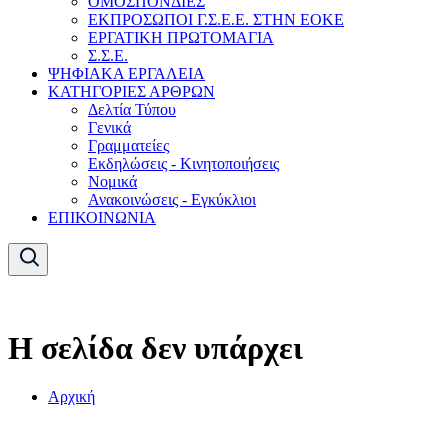
ΟΜΟΣΠΟΝΔΙΕΣ
ΕΚΠΡΟΣΩΠΟΙ Γ.Σ.Ε.Ε. ΣΤΗΝ ΕΟΚΕ
ΕΡΓΑΤΙΚΗ ΠΡΩΤΟΜΑΓΙΑ
Σ.Σ.Ε.
ΨΗΦΙΑΚΑ ΕΡΓΑΛΕΙΑ
ΚΑΤΗΓΟΡΙΕΣ ΑΡΘΡΩΝ
Δελτία Τύπου
Γενικά
Γραμματείες
Εκδηλώσεις - Κινητοποιήσεις
Νομικά
Ανακοινώσεις - Εγκύκλιοι
ΕΠΙΚΟΙΝΩΝΙΑ
Η σελίδα δεν υπάρχει
Αρχική