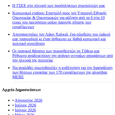
H ΓΣΕΕ στο πλευρό των πυρόπληκτων συμπολιτών μας
Κοινωνικοί εταίροι: Επιστολή προς τον Υπουργό Εθνικής
Οικονομίας & Οικονομικών για αύξηση από τα 6 στα 10
ευρώ του ημερήσιου ορίου παροχής σίτισης των
εργαζόμενων
Αποχαιρετούμε τον Λάκη Χαλκιά, ένα σύμβολο του λαϊκού
μας τραγουδιού κι έναν άνθρωπο με βαθιά κοινωνική και
πολιτική συνείδηση
Οι τραγικοί θάνατοι των πυροσβεστών σε Γύθειο και
Ρέθυμνο αναδεικνύουν την ανάγκη γενναίων αποφάσεων από
την πλευρά της πολιτείας
Να αναλάβει πρωτοβουλίες η κυβέρνηση για την διασφάλιση
των θέσεων εργασίας των 170 εργαζόμενων της αλυσίδας
MERE
Αρχείο Δημοσιεύσεων
•
Αύγουστος 2026
•
Ιούλιος 2026
•
Ιούνιος 2026
•
Μάιος 2026