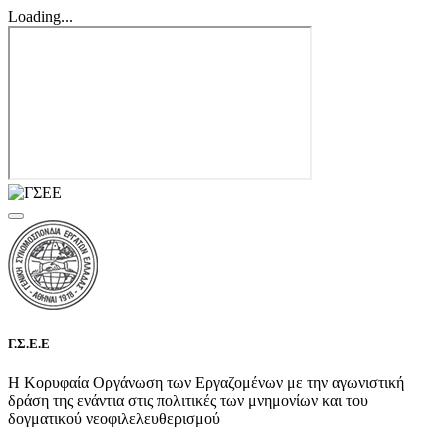
Loading...
Γ.Σ.Ε.Ε
Η Κορυφαία Οργάνωση των Εργαζομένων με την αγωνιστική
δράση της ενάντια στις πολιτικές των μνημονίων και του
δογματικού νεοφιλελευθερισμού