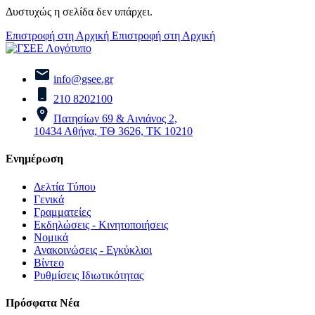
Δυστυχώς η σελίδα δεν υπάρχει.
Επιστροφή στη Αρχική
Επιστροφή στη Αρχική
info@gsee.gr
210 8202100
Πατησίων 69 & Αινιάνος 2,
10434 Αθήνα, ΤΘ 3626, ΤΚ 10210
Ενημέρωση
Δελτία Τύπου
Γενικά
Γραμματείες
Εκδηλώσεις - Κινητοποιήσεις
Νομικά
Ανακοινώσεις - Εγκύκλιοι
Βίντεο
Ρυθμίσεις Ιδιωτικότητας
Πρόσφατα Νέα