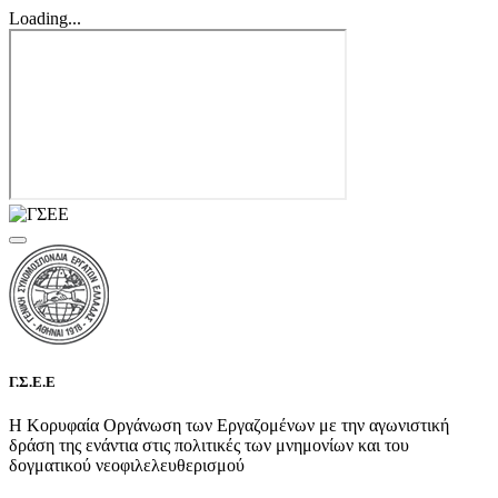
Loading...
Γ.Σ.Ε.Ε
Η Κορυφαία Οργάνωση των Εργαζομένων με την αγωνιστική
δράση της ενάντια στις πολιτικές των μνημονίων και του
δογματικού νεοφιλελευθερισμού