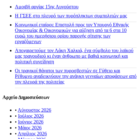
Αμοιβή αργίας 15ης Αυγούστου
H ΓΣΕΕ στο πλευρό των πυρόπληκτων συμπολιτών μας
Κοινωνικοί εταίροι: Επιστολή προς τον Υπουργό Εθνικής
Οικονομίας & Οικονομικών για αύξηση από τα 6 στα 10
ευρώ του ημερήσιου ορίου παροχής σίτισης των
εργαζόμενων
Αποχαιρετούμε τον Λάκη Χαλκιά, ένα σύμβολο του λαϊκού
μας τραγουδιού κι έναν άνθρωπο με βαθιά κοινωνική και
πολιτική συνείδηση
Οι τραγικοί θάνατοι των πυροσβεστών σε Γύθειο και
Ρέθυμνο αναδεικνύουν την ανάγκη γενναίων αποφάσεων από
την πλευρά της πολιτείας
Αρχείο Δημοσιεύσεων
•
Αύγουστος 2026
•
Ιούλιος 2026
•
Ιούνιος 2026
•
Μάιος 2026
•
Απρίλιος 2026