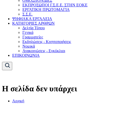
ΟΜΟΣΠΟΝΔΙΕΣ
ΕΚΠΡΟΣΩΠΟΙ Γ.Σ.Ε.Ε. ΣΤΗΝ ΕΟΚΕ
ΕΡΓΑΤΙΚΗ ΠΡΩΤΟΜΑΓΙΑ
Σ.Σ.Ε.
ΨΗΦΙΑΚΑ ΕΡΓΑΛΕΙΑ
ΚΑΤΗΓΟΡΙΕΣ ΑΡΘΡΩΝ
Δελτία Τύπου
Γενικά
Γραμματείες
Εκδηλώσεις - Κινητοποιήσεις
Νομικά
Ανακοινώσεις - Εγκύκλιοι
ΕΠΙΚΟΙΝΩΝΙΑ
Η σελίδα δεν υπάρχει
Αρχική