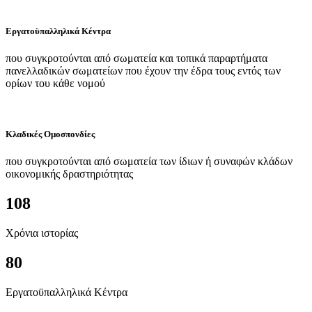
Εργατοϋπαλληλικά Κέντρα
που συγκροτούνται από σωματεία και τοπικά παραρτήματα
πανελλαδικών σωματείων που έχουν την έδρα τους εντός των
ορίων του κάθε νομού
Κλαδικές Ομοσπονδίες
που συγκροτούνται από σωματεία των ίδιων ή συναφών κλάδων
οικονομικής δραστηριότητας
108
Χρόνια ιστορίας
80
Εργατοϋπαλληλικά Κέντρα