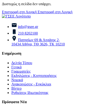
Δυστυχώς η σελίδα δεν υπάρχει.
Επιστροφή στη Αρχική
Επιστροφή στη Αρχική
info@gsee.gr
210 8202100
Πατησίων 69 & Αινιάνος 2,
10434 Αθήνα, ΤΘ 3626, ΤΚ 10210
Ενημέρωση
Δελτία Τύπου
Γενικά
Γραμματείες
Εκδηλώσεις - Κινητοποιήσεις
Νομικά
Ανακοινώσεις - Εγκύκλιοι
Βίντεο
Ρυθμίσεις Ιδιωτικότητας
Πρόσφατα Νέα