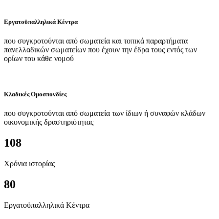
Εργατοϋπαλληλικά Κέντρα
που συγκροτούνται από σωματεία και τοπικά παραρτήματα
πανελλαδικών σωματείων που έχουν την έδρα τους εντός των
ορίων του κάθε νομού
Κλαδικές Ομοσπονδίες
που συγκροτούνται από σωματεία των ίδιων ή συναφών κλάδων
οικονομικής δραστηριότητας
108
Χρόνια ιστορίας
80
Εργατοϋπαλληλικά Κέντρα