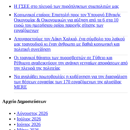
H ΓΣΕΕ στο πλευρό των πυρόπληκτων συμπολιτών μας
Κοινωνικοί εταίροι: Επιστολή προς τον Υπουργό Εθνικής
Οικονομίας & Οικονομικών για αύξηση από τα 6 στα 10
ευρώ του ημερήσιου ορίου παροχής σίτισης των
εργαζόμενων
Αποχαιρετούμε τον Λάκη Χαλκιά, ένα σύμβολο του λαϊκού
μας τραγουδιού κι έναν άνθρωπο με βαθιά κοινωνική και
πολιτική συνείδηση
Οι τραγικοί θάνατοι των πυροσβεστών σε Γύθειο και
Ρέθυμνο αναδεικνύουν την ανάγκη γενναίων αποφάσεων από
την πλευρά της πολιτείας
Να αναλάβει πρωτοβουλίες η κυβέρνηση για την διασφάλιση
των θέσεων εργασίας των 170 εργαζόμενων της αλυσίδας
MERE
Αρχείο Δημοσιεύσεων
•
Αύγουστος 2026
•
Ιούλιος 2026
•
Ιούνιος 2026
•
Μάιος 2026