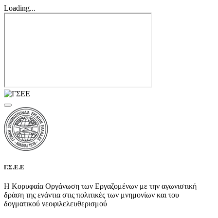
Loading...
Γ.Σ.Ε.Ε
Η Κορυφαία Οργάνωση των Εργαζομένων με την αγωνιστική
δράση της ενάντια στις πολιτικές των μνημονίων και του
δογματικού νεοφιλελευθερισμού