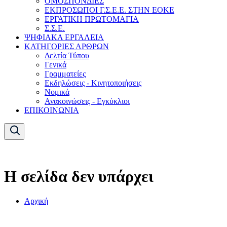
ΟΜΟΣΠΟΝΔΙΕΣ
ΕΚΠΡΟΣΩΠΟΙ Γ.Σ.Ε.Ε. ΣΤΗΝ ΕΟΚΕ
ΕΡΓΑΤΙΚΗ ΠΡΩΤΟΜΑΓΙΑ
Σ.Σ.Ε.
ΨΗΦΙΑΚΑ ΕΡΓΑΛΕΙΑ
ΚΑΤΗΓΟΡΙΕΣ ΑΡΘΡΩΝ
Δελτία Τύπου
Γενικά
Γραμματείες
Εκδηλώσεις - Κινητοποιήσεις
Νομικά
Ανακοινώσεις - Εγκύκλιοι
ΕΠΙΚΟΙΝΩΝΙΑ
Η σελίδα δεν υπάρχει
Αρχική