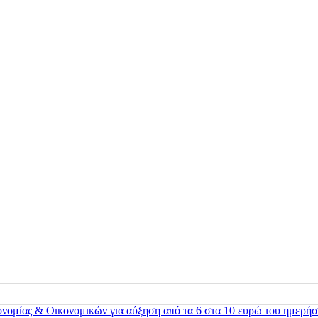
ονομίας & Οικονομικών για αύξηση από τα 6 στα 10 ευρώ του ημερήσ