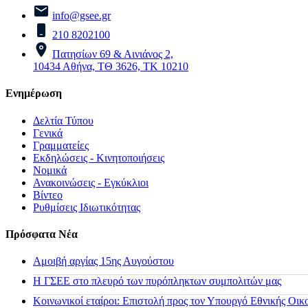
info@gsee.gr
210 8202100
Πατησίων 69 & Αινιάνος 2,
10434 Αθήνα, ΤΘ 3626, ΤΚ 10210
Ενημέρωση
Δελτία Τύπου
Γενικά
Γραμματείες
Εκδηλώσεις - Κινητοποιήσεις
Νομικά
Ανακοινώσεις - Εγκύκλιοι
Βίντεο
Ρυθμίσεις Ιδιωτικότητας
Πρόσφατα Νέα
Αμοιβή αργίας 15ης Αυγούστου
H ΓΣΕΕ στο πλευρό των πυρόπληκτων συμπολιτών μας
Κοινωνικοί εταίροι: Επιστολή προς τον Υπουργό Εθνικής Οικ