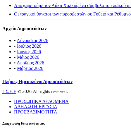
Αποχαιρετούμε τον Λάκη Χαλκιά, ένα σύμβολο του λαϊκού μας
Οι τραγικοί θάνατοι των πυροσβεστών σε Γύθειο και Ρέθυμνο
Αρχείο Δημοσιεύσεων
•
Αύγουστος 2026
•
Ιούλιος 2026
•
Ιούνιος 2026
•
Μάιος 2026
•
Απρίλιος 2026
•
Μάρτιος 2026
Πλήρες Ημερολόγιο Δημοσιεύσεων
Γ.Σ.Ε.Ε
© 2026 All rights reserved.
ΠΡΟΣΩΠΙΚΑ ΔΕΔΟΜΕΝΑ
ΑΔΗΛΩΤΗ ΕΡΓΑΣΙΑ
ΠΡΟΣΒΑΣΙΜΟΤΗΤΑ
Διαχείριση Ιδιωτικότητας