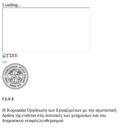
Loading...
Γ.Σ.Ε.Ε
Η Κορυφαία Οργάνωση των Εργαζομένων με την αγωνιστική
δράση της ενάντια στις πολιτικές των μνημονίων και του
δογματικού νεοφιλελευθερισμού