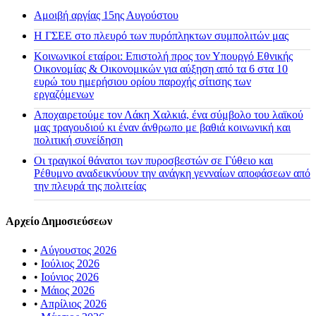
Αμοιβή αργίας 15ης Αυγούστου
H ΓΣΕΕ στο πλευρό των πυρόπληκτων συμπολιτών μας
Κοινωνικοί εταίροι: Επιστολή προς τον Υπουργό Εθνικής
Οικονομίας & Οικονομικών για αύξηση από τα 6 στα 10
ευρώ του ημερήσιου ορίου παροχής σίτισης των
εργαζόμενων
Αποχαιρετούμε τον Λάκη Χαλκιά, ένα σύμβολο του λαϊκού
μας τραγουδιού κι έναν άνθρωπο με βαθιά κοινωνική και
πολιτική συνείδηση
Οι τραγικοί θάνατοι των πυροσβεστών σε Γύθειο και
Ρέθυμνο αναδεικνύουν την ανάγκη γενναίων αποφάσεων από
την πλευρά της πολιτείας
Αρχείο Δημοσιεύσεων
•
Αύγουστος 2026
•
Ιούλιος 2026
•
Ιούνιος 2026
•
Μάιος 2026
•
Απρίλιος 2026