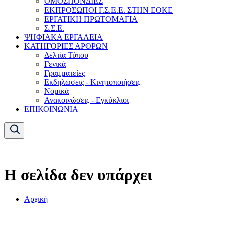
ΟΜΟΣΠΟΝΔΙΕΣ
ΕΚΠΡΟΣΩΠΟΙ Γ.Σ.Ε.Ε. ΣΤΗΝ ΕΟΚΕ
ΕΡΓΑΤΙΚΗ ΠΡΩΤΟΜΑΓΙΑ
Σ.Σ.Ε.
ΨΗΦΙΑΚΑ ΕΡΓΑΛΕΙΑ
ΚΑΤΗΓΟΡΙΕΣ ΑΡΘΡΩΝ
Δελτία Τύπου
Γενικά
Γραμματείες
Εκδηλώσεις - Κινητοποιήσεις
Νομικά
Ανακοινώσεις - Εγκύκλιοι
ΕΠΙΚΟΙΝΩΝΙΑ
Η σελίδα δεν υπάρχει
Αρχική