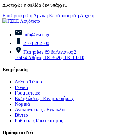
Δυστυχώς η σελίδα δεν υπάρχει.
Επιστροφή στη Αρχική
Επιστροφή στη Αρχική
info@gsee.gr
210 8202100
Πατησίων 69 & Αινιάνος 2,
10434 Αθήνα, ΤΘ 3626, ΤΚ 10210
Ενημέρωση
Δελτία Τύπου
Γενικά
Γραμματείες
Εκδηλώσεις - Κινητοποιήσεις
Νομικά
Ανακοινώσεις - Εγκύκλιοι
Βίντεο
Ρυθμίσεις Ιδιωτικότητας
Πρόσφατα Νέα