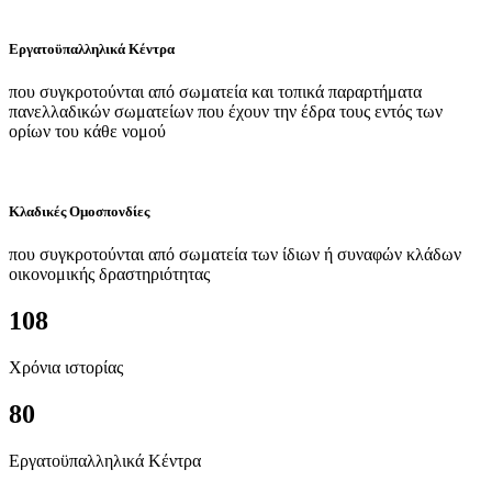
Εργατοϋπαλληλικά Κέντρα
που συγκροτούνται από σωματεία και τοπικά παραρτήματα
πανελλαδικών σωματείων που έχουν την έδρα τους εντός των
ορίων του κάθε νομού
Κλαδικές Ομοσπονδίες
που συγκροτούνται από σωματεία των ίδιων ή συναφών κλάδων
οικονομικής δραστηριότητας
108
Χρόνια ιστορίας
80
Εργατοϋπαλληλικά Κέντρα