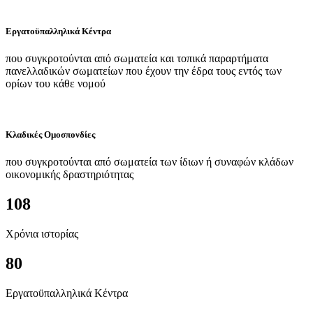
Εργατοϋπαλληλικά Κέντρα
που συγκροτούνται από σωματεία και τοπικά παραρτήματα
πανελλαδικών σωματείων που έχουν την έδρα τους εντός των
ορίων του κάθε νομού
Κλαδικές Ομοσπονδίες
που συγκροτούνται από σωματεία των ίδιων ή συναφών κλάδων
οικονομικής δραστηριότητας
108
Χρόνια ιστορίας
80
Εργατοϋπαλληλικά Κέντρα