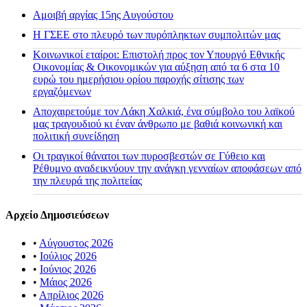
Αμοιβή αργίας 15ης Αυγούστου
H ΓΣΕΕ στο πλευρό των πυρόπληκτων συμπολιτών μας
Κοινωνικοί εταίροι: Επιστολή προς τον Υπουργό Εθνικής
Οικονομίας & Οικονομικών για αύξηση από τα 6 στα 10
ευρώ του ημερήσιου ορίου παροχής σίτισης των
εργαζόμενων
Αποχαιρετούμε τον Λάκη Χαλκιά, ένα σύμβολο του λαϊκού
μας τραγουδιού κι έναν άνθρωπο με βαθιά κοινωνική και
πολιτική συνείδηση
Οι τραγικοί θάνατοι των πυροσβεστών σε Γύθειο και
Ρέθυμνο αναδεικνύουν την ανάγκη γενναίων αποφάσεων από
την πλευρά της πολιτείας
Αρχείο Δημοσιεύσεων
•
Αύγουστος 2026
•
Ιούλιος 2026
•
Ιούνιος 2026
•
Μάιος 2026
•
Απρίλιος 2026