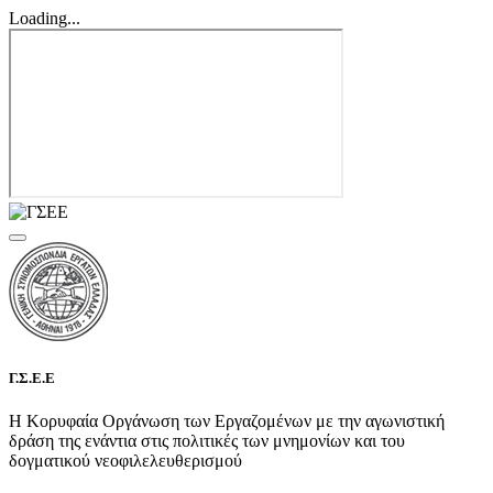
Loading...
Γ.Σ.Ε.Ε
Η Κορυφαία Οργάνωση των Εργαζομένων με την αγωνιστική
δράση της ενάντια στις πολιτικές των μνημονίων και του
δογματικού νεοφιλελευθερισμού