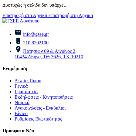
Δυστυχώς η σελίδα δεν υπάρχει.
Επιστροφή στη Αρχική
Επιστροφή στη Αρχική
info@gsee.gr
210 8202100
Πατησίων 69 & Αινιάνος 2,
10434 Αθήνα, ΤΘ 3626, ΤΚ 10210
Ενημέρωση
Δελτία Τύπου
Γενικά
Γραμματείες
Εκδηλώσεις - Κινητοποιήσεις
Νομικά
Ανακοινώσεις - Εγκύκλιοι
Βίντεο
Ρυθμίσεις Ιδιωτικότητας
Πρόσφατα Νέα