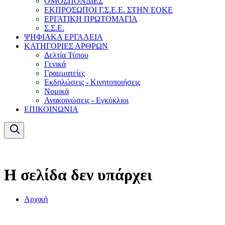
ΟΜΟΣΠΟΝΔΙΕΣ
ΕΚΠΡΟΣΩΠΟΙ Γ.Σ.Ε.Ε. ΣΤΗΝ ΕΟΚΕ
ΕΡΓΑΤΙΚΗ ΠΡΩΤΟΜΑΓΙΑ
Σ.Σ.Ε.
ΨΗΦΙΑΚΑ ΕΡΓΑΛΕΙΑ
ΚΑΤΗΓΟΡΙΕΣ ΑΡΘΡΩΝ
Δελτία Τύπου
Γενικά
Γραμματείες
Εκδηλώσεις - Κινητοποιήσεις
Νομικά
Ανακοινώσεις - Εγκύκλιοι
ΕΠΙΚΟΙΝΩΝΙΑ
Η σελίδα δεν υπάρχει
Αρχική