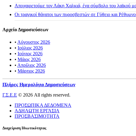
Αποχαιρετούμε τον Λάκη Χαλκιά, ένα σύμβολο του λαϊκού μας
Οι τραγικοί θάνατοι των πυροσβεστών σε Γύθειο και Ρέθυμνο
Αρχείο Δημοσιεύσεων
•
Αύγουστος 2026
•
Ιούλιος 2026
•
Ιούνιος 2026
•
Μάιος 2026
•
Απρίλιος 2026
•
Μάρτιος 2026
Πλήρες Ημερολόγιο Δημοσιεύσεων
Γ.Σ.Ε.Ε
© 2026 All rights reserved.
ΠΡΟΣΩΠΙΚΑ ΔΕΔΟΜΕΝΑ
ΑΔΗΛΩΤΗ ΕΡΓΑΣΙΑ
ΠΡΟΣΒΑΣΙΜΟΤΗΤΑ
Διαχείριση Ιδιωτικότητας