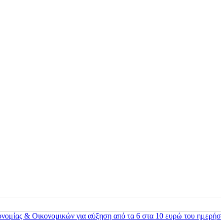
ονομίας & Οικονομικών για αύξηση από τα 6 στα 10 ευρώ του ημερήσ