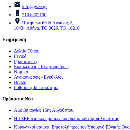
info@gsee.gr
210 8202100
Πατησίων 69 & Αινιάνος 2,
10434 Αθήνα, ΤΘ 3626, ΤΚ 10210
Ενημέρωση
Δελτία Τύπου
Γενικά
Γραμματείες
Εκδηλώσεις - Κινητοποιήσεις
Νομικά
Ανακοινώσεις - Εγκύκλιοι
Βίντεο
Ρυθμίσεις Ιδιωτικότητας
Πρόσφατα Νέα
Αμοιβή αργίας 15ης Αυγούστου
H ΓΣΕΕ στο πλευρό των πυρόπληκτων συμπολιτών μας
Κοινωνικοί εταίροι: Επιστολή προς τον Υπουργό Εθνικής Οικ