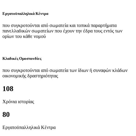
Εργατοϋπαλληλικά Κέντρα
που συγκροτούνται από σωματεία και τοπικά παραρτήματα
πανελλαδικών σωματείων που έχουν την έδρα τους εντός των
ορίων του κάθε νομού
Κλαδικές Ομοσπονδίες
που συγκροτούνται από σωματεία των ίδιων ή συναφών κλάδων
οικονομικής δραστηριότητας
108
Χρόνια ιστορίας
80
Εργατοϋπαλληλικά Κέντρα