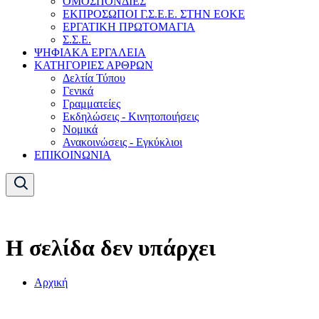
ΟΜΟΣΠΟΝΔΙΕΣ
ΕΚΠΡΟΣΩΠΟΙ Γ.Σ.Ε.Ε. ΣΤΗΝ ΕΟΚΕ
ΕΡΓΑΤΙΚΗ ΠΡΩΤΟΜΑΓΙΑ
Σ.Σ.Ε.
ΨΗΦΙΑΚΑ ΕΡΓΑΛΕΙΑ
ΚΑΤΗΓΟΡΙΕΣ ΑΡΘΡΩΝ
Δελτία Τύπου
Γενικά
Γραμματείες
Εκδηλώσεις - Κινητοποιήσεις
Νομικά
Ανακοινώσεις - Εγκύκλιοι
ΕΠΙΚΟΙΝΩΝΙΑ
Η σελίδα δεν υπάρχει
Αρχική