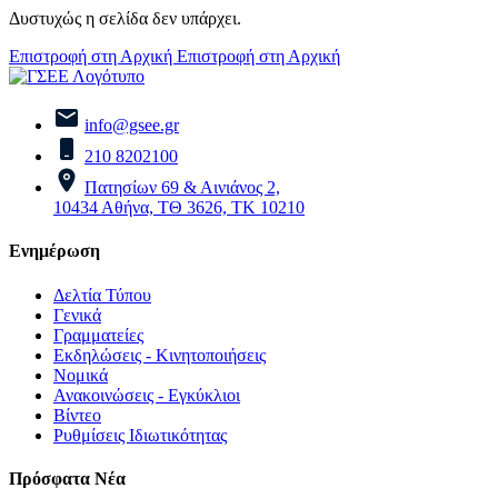
Δυστυχώς η σελίδα δεν υπάρχει.
Επιστροφή στη Αρχική
Επιστροφή στη Αρχική
info@gsee.gr
210 8202100
Πατησίων 69 & Αινιάνος 2,
10434 Αθήνα, ΤΘ 3626, ΤΚ 10210
Ενημέρωση
Δελτία Τύπου
Γενικά
Γραμματείες
Εκδηλώσεις - Κινητοποιήσεις
Νομικά
Ανακοινώσεις - Εγκύκλιοι
Βίντεο
Ρυθμίσεις Ιδιωτικότητας
Πρόσφατα Νέα