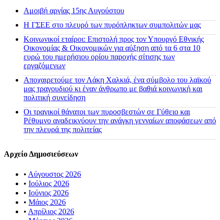
Αμοιβή αργίας 15ης Αυγούστου
H ΓΣΕΕ στο πλευρό των πυρόπληκτων συμπολιτών μας
Κοινωνικοί εταίροι: Επιστολή προς τον Υπουργό Εθνικής
Οικονομίας & Οικονομικών για αύξηση από τα 6 στα 10
ευρώ του ημερήσιου ορίου παροχής σίτισης των
εργαζόμενων
Αποχαιρετούμε τον Λάκη Χαλκιά, ένα σύμβολο του λαϊκού
μας τραγουδιού κι έναν άνθρωπο με βαθιά κοινωνική και
πολιτική συνείδηση
Οι τραγικοί θάνατοι των πυροσβεστών σε Γύθειο και
Ρέθυμνο αναδεικνύουν την ανάγκη γενναίων αποφάσεων από
την πλευρά της πολιτείας
Αρχείο Δημοσιεύσεων
•
Αύγουστος 2026
•
Ιούλιος 2026
•
Ιούνιος 2026
•
Μάιος 2026
•
Απρίλιος 2026