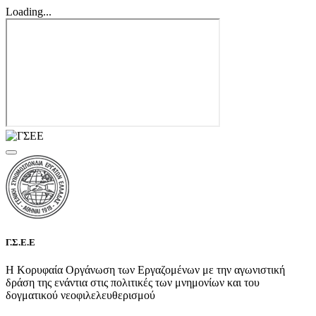
Loading...
Γ.Σ.Ε.Ε
Η Κορυφαία Οργάνωση των Εργαζομένων με την αγωνιστική
δράση της ενάντια στις πολιτικές των μνημονίων και του
δογματικού νεοφιλελευθερισμού