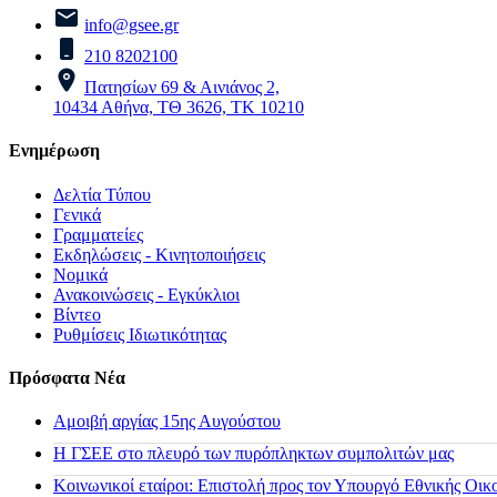
info@gsee.gr
210 8202100
Πατησίων 69 & Αινιάνος 2,
10434 Αθήνα, ΤΘ 3626, ΤΚ 10210
Ενημέρωση
Δελτία Τύπου
Γενικά
Γραμματείες
Εκδηλώσεις - Κινητοποιήσεις
Νομικά
Ανακοινώσεις - Εγκύκλιοι
Βίντεο
Ρυθμίσεις Ιδιωτικότητας
Πρόσφατα Νέα
Αμοιβή αργίας 15ης Αυγούστου
H ΓΣΕΕ στο πλευρό των πυρόπληκτων συμπολιτών μας
Κοινωνικοί εταίροι: Επιστολή προς τον Υπουργό Εθνικής Οικ