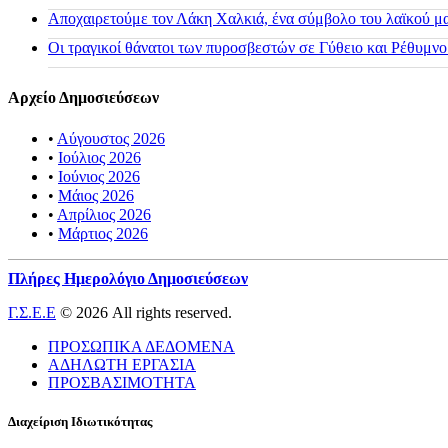
Αποχαιρετούμε τον Λάκη Χαλκιά, ένα σύμβολο του λαϊκού μας
Οι τραγικοί θάνατοι των πυροσβεστών σε Γύθειο και Ρέθυμνο
Αρχείο Δημοσιεύσεων
•
Αύγουστος 2026
•
Ιούλιος 2026
•
Ιούνιος 2026
•
Μάιος 2026
•
Απρίλιος 2026
•
Μάρτιος 2026
Πλήρες Ημερολόγιο Δημοσιεύσεων
Γ.Σ.Ε.Ε
© 2026 All rights reserved.
ΠΡΟΣΩΠΙΚΑ ΔΕΔΟΜΕΝΑ
ΑΔΗΛΩΤΗ ΕΡΓΑΣΙΑ
ΠΡΟΣΒΑΣΙΜΟΤΗΤΑ
Διαχείριση Ιδιωτικότητας