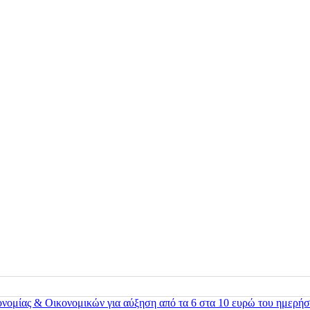
ονομίας & Οικονομικών για αύξηση από τα 6 στα 10 ευρώ του ημερήσ