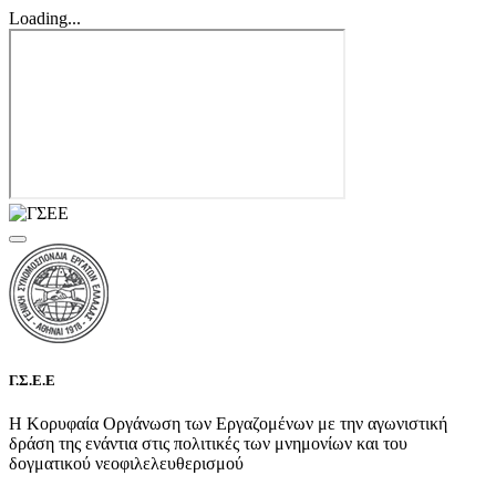
Loading...
Γ.Σ.Ε.Ε
Η Κορυφαία Οργάνωση των Εργαζομένων με την αγωνιστική
δράση της ενάντια στις πολιτικές των μνημονίων και του
δογματικού νεοφιλελευθερισμού