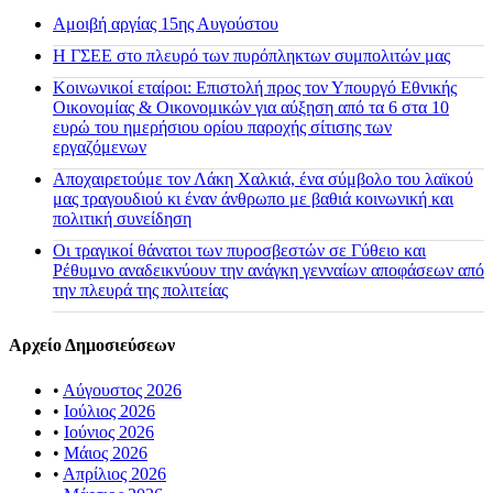
Αμοιβή αργίας 15ης Αυγούστου
H ΓΣΕΕ στο πλευρό των πυρόπληκτων συμπολιτών μας
Κοινωνικοί εταίροι: Επιστολή προς τον Υπουργό Εθνικής
Οικονομίας & Οικονομικών για αύξηση από τα 6 στα 10
ευρώ του ημερήσιου ορίου παροχής σίτισης των
εργαζόμενων
Αποχαιρετούμε τον Λάκη Χαλκιά, ένα σύμβολο του λαϊκού
μας τραγουδιού κι έναν άνθρωπο με βαθιά κοινωνική και
πολιτική συνείδηση
Οι τραγικοί θάνατοι των πυροσβεστών σε Γύθειο και
Ρέθυμνο αναδεικνύουν την ανάγκη γενναίων αποφάσεων από
την πλευρά της πολιτείας
Αρχείο Δημοσιεύσεων
•
Αύγουστος 2026
•
Ιούλιος 2026
•
Ιούνιος 2026
•
Μάιος 2026
•
Απρίλιος 2026