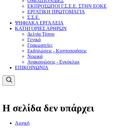
ΟΜΟΣΠΟΝΔΙΕΣ
ΕΚΠΡΟΣΩΠΟΙ Γ.Σ.Ε.Ε. ΣΤΗΝ ΕΟΚΕ
ΕΡΓΑΤΙΚΗ ΠΡΩΤΟΜΑΓΙΑ
Σ.Σ.Ε.
ΨΗΦΙΑΚΑ ΕΡΓΑΛΕΙΑ
ΚΑΤΗΓΟΡΙΕΣ ΑΡΘΡΩΝ
Δελτία Τύπου
Γενικά
Γραμματείες
Εκδηλώσεις - Κινητοποιήσεις
Νομικά
Ανακοινώσεις - Εγκύκλιοι
ΕΠΙΚΟΙΝΩΝΙΑ
Η σελίδα δεν υπάρχει
Αρχική