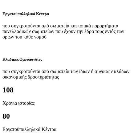
Εργατοϋπαλληλικά Κέντρα
που συγκροτούνται από σωματεία και τοπικά παραρτήματα
πανελλαδικών σωματείων που έχουν την έδρα τους εντός των
ορίων του κάθε νομού
Κλαδικές Ομοσπονδίες
που συγκροτούνται από σωματεία των ίδιων ή συναφών κλάδων
οικονομικής δραστηριότητας
108
Χρόνια ιστορίας
80
Εργατοϋπαλληλικά Κέντρα