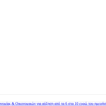
ονομίας & Οικονομικών για αύξηση από τα 6 στα 10 ευρώ του ημερήσ