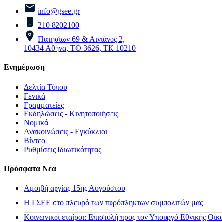
info@gsee.gr
210 8202100
Πατησίων 69 & Αινιάνος 2,
10434 Αθήνα, ΤΘ 3626, ΤΚ 10210
Ενημέρωση
Δελτία Τύπου
Γενικά
Γραμματείες
Εκδηλώσεις - Κινητοποιήσεις
Νομικά
Ανακοινώσεις - Εγκύκλιοι
Βίντεο
Ρυθμίσεις Ιδιωτικότητας
Πρόσφατα Νέα
Αμοιβή αργίας 15ης Αυγούστου
H ΓΣΕΕ στο πλευρό των πυρόπληκτων συμπολιτών μας
Κοινωνικοί εταίροι: Επιστολή προς τον Υπουργό Εθνικής Οικ