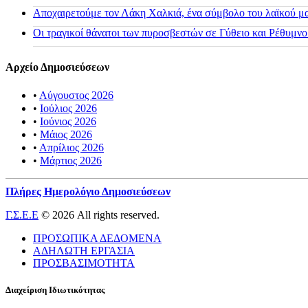
Αποχαιρετούμε τον Λάκη Χαλκιά, ένα σύμβολο του λαϊκού μας
Οι τραγικοί θάνατοι των πυροσβεστών σε Γύθειο και Ρέθυμνο
Αρχείο Δημοσιεύσεων
•
Αύγουστος 2026
•
Ιούλιος 2026
•
Ιούνιος 2026
•
Μάιος 2026
•
Απρίλιος 2026
•
Μάρτιος 2026
Πλήρες Ημερολόγιο Δημοσιεύσεων
Γ.Σ.Ε.Ε
© 2026 All rights reserved.
ΠΡΟΣΩΠΙΚΑ ΔΕΔΟΜΕΝΑ
ΑΔΗΛΩΤΗ ΕΡΓΑΣΙΑ
ΠΡΟΣΒΑΣΙΜΟΤΗΤΑ
Διαχείριση Ιδιωτικότητας