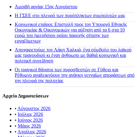
Αμοιβή αργίας 15ης Αυγούστου
H ΓΣΕΕ στο πλευρό των πυρόπληκτων συμπολιτών μας
Κοινωνικοί εταίροι: Επιστολή προς τον Υπουργό Εθνικής
Οικονομίας & Οικονομικών για αύξηση από τα 6 στα 10
ευρώ του ημερήσιου ορίου παροχής σίτισης των
εργαζόμενων
Αποχαιρετούμε τον Λάκη Χαλκιά, ένα σύμβολο του λαϊκού
μας τραγουδιού κι έναν άνθρωπο με βαθιά κοινωνική και
πολιτική συνείδηση
Οι τραγικοί θάνατοι των πυροσβεστών σε Γύθειο και
Ρέθυμνο αναδεικνύουν την ανάγκη γενναίων αποφάσεων από
την πλευρά της πολιτείας
Αρχείο Δημοσιεύσεων
•
Αύγουστος 2026
•
Ιούλιος 2026
•
Ιούνιος 2026
•
Μάιος 2026
•
Απρίλιος 2026