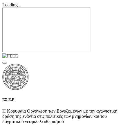
Loading...
Γ.Σ.Ε.Ε
Η Κορυφαία Οργάνωση των Εργαζομένων με την αγωνιστική
δράση της ενάντια στις πολιτικές των μνημονίων και του
δογματικού νεοφιλελευθερισμού