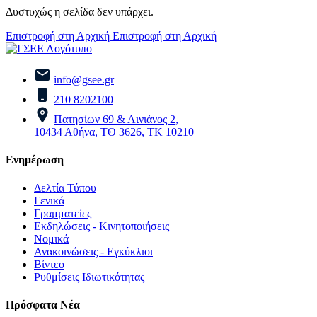
Δυστυχώς η σελίδα δεν υπάρχει.
Επιστροφή στη Αρχική
Επιστροφή στη Αρχική
info@gsee.gr
210 8202100
Πατησίων 69 & Αινιάνος 2,
10434 Αθήνα, ΤΘ 3626, ΤΚ 10210
Ενημέρωση
Δελτία Τύπου
Γενικά
Γραμματείες
Εκδηλώσεις - Κινητοποιήσεις
Νομικά
Ανακοινώσεις - Εγκύκλιοι
Βίντεο
Ρυθμίσεις Ιδιωτικότητας
Πρόσφατα Νέα