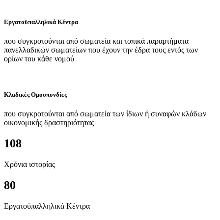
Εργατοϋπαλληλικά Κέντρα
που συγκροτούνται από σωματεία και τοπικά παραρτήματα
πανελλαδικών σωματείων που έχουν την έδρα τους εντός των
ορίων του κάθε νομού
Κλαδικές Ομοσπονδίες
που συγκροτούνται από σωματεία των ίδιων ή συναφών κλάδων
οικονομικής δραστηριότητας
108
Χρόνια ιστορίας
80
Εργατοϋπαλληλικά Κέντρα