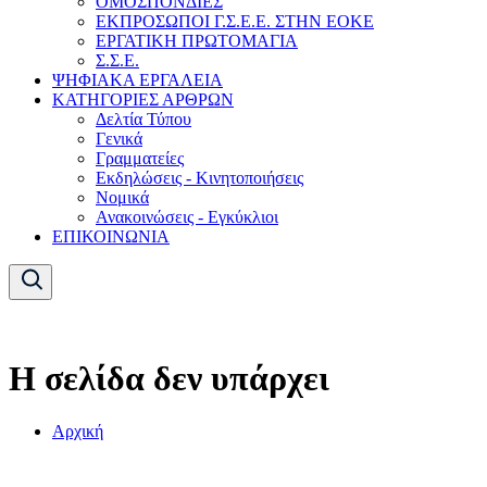
ΟΜΟΣΠΟΝΔΙΕΣ
ΕΚΠΡΟΣΩΠΟΙ Γ.Σ.Ε.Ε. ΣΤΗΝ ΕΟΚΕ
ΕΡΓΑΤΙΚΗ ΠΡΩΤΟΜΑΓΙΑ
Σ.Σ.Ε.
ΨΗΦΙΑΚΑ ΕΡΓΑΛΕΙΑ
ΚΑΤΗΓΟΡΙΕΣ ΑΡΘΡΩΝ
Δελτία Τύπου
Γενικά
Γραμματείες
Εκδηλώσεις - Κινητοποιήσεις
Νομικά
Ανακοινώσεις - Εγκύκλιοι
ΕΠΙΚΟΙΝΩΝΙΑ
Η σελίδα δεν υπάρχει
Αρχική