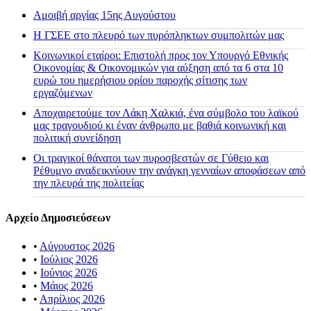
Αμοιβή αργίας 15ης Αυγούστου
H ΓΣΕΕ στο πλευρό των πυρόπληκτων συμπολιτών μας
Κοινωνικοί εταίροι: Επιστολή προς τον Υπουργό Εθνικής
Οικονομίας & Οικονομικών για αύξηση από τα 6 στα 10
ευρώ του ημερήσιου ορίου παροχής σίτισης των
εργαζόμενων
Αποχαιρετούμε τον Λάκη Χαλκιά, ένα σύμβολο του λαϊκού
μας τραγουδιού κι έναν άνθρωπο με βαθιά κοινωνική και
πολιτική συνείδηση
Οι τραγικοί θάνατοι των πυροσβεστών σε Γύθειο και
Ρέθυμνο αναδεικνύουν την ανάγκη γενναίων αποφάσεων από
την πλευρά της πολιτείας
Αρχείο Δημοσιεύσεων
•
Αύγουστος 2026
•
Ιούλιος 2026
•
Ιούνιος 2026
•
Μάιος 2026
•
Απρίλιος 2026