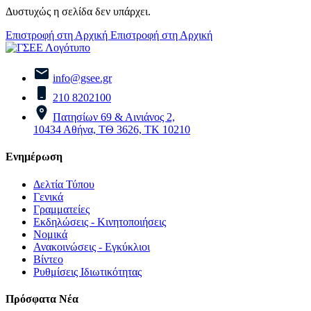
Δυστυχώς η σελίδα δεν υπάρχει.
Επιστροφή στη Αρχική
Επιστροφή στη Αρχική
info@gsee.gr
210 8202100
Πατησίων 69 & Αινιάνος 2,
10434 Αθήνα, ΤΘ 3626, ΤΚ 10210
Ενημέρωση
Δελτία Τύπου
Γενικά
Γραμματείες
Εκδηλώσεις - Κινητοποιήσεις
Νομικά
Ανακοινώσεις - Εγκύκλιοι
Βίντεο
Ρυθμίσεις Ιδιωτικότητας
Πρόσφατα Νέα