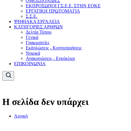
ΟΜΟΣΠΟΝΔΙΕΣ
ΕΚΠΡΟΣΩΠΟΙ Γ.Σ.Ε.Ε. ΣΤΗΝ ΕΟΚΕ
ΕΡΓΑΤΙΚΗ ΠΡΩΤΟΜΑΓΙΑ
Σ.Σ.Ε.
ΨΗΦΙΑΚΑ ΕΡΓΑΛΕΙΑ
ΚΑΤΗΓΟΡΙΕΣ ΑΡΘΡΩΝ
Δελτία Τύπου
Γενικά
Γραμματείες
Εκδηλώσεις - Κινητοποιήσεις
Νομικά
Ανακοινώσεις - Εγκύκλιοι
ΕΠΙΚΟΙΝΩΝΙΑ
Η σελίδα δεν υπάρχει
Αρχική