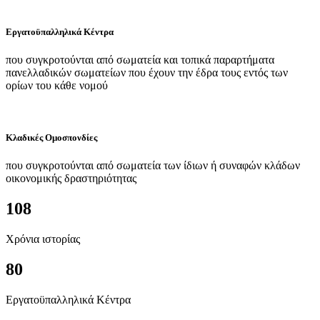
Εργατοϋπαλληλικά Κέντρα
που συγκροτούνται από σωματεία και τοπικά παραρτήματα
πανελλαδικών σωματείων που έχουν την έδρα τους εντός των
ορίων του κάθε νομού
Κλαδικές Ομοσπονδίες
που συγκροτούνται από σωματεία των ίδιων ή συναφών κλάδων
οικονομικής δραστηριότητας
108
Χρόνια ιστορίας
80
Εργατοϋπαλληλικά Κέντρα