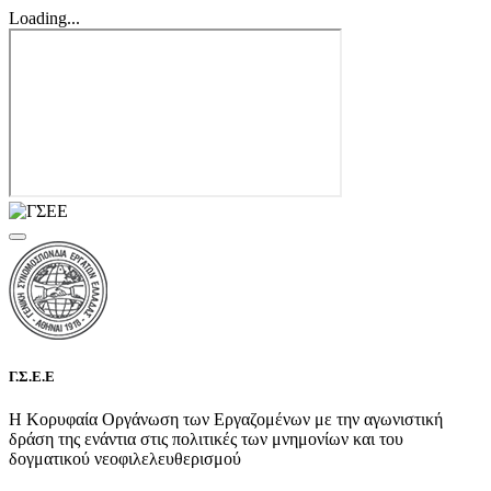
Loading...
Γ.Σ.Ε.Ε
Η Κορυφαία Οργάνωση των Εργαζομένων με την αγωνιστική
δράση της ενάντια στις πολιτικές των μνημονίων και του
δογματικού νεοφιλελευθερισμού