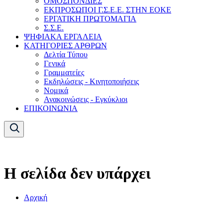
ΟΜΟΣΠΟΝΔΙΕΣ
ΕΚΠΡΟΣΩΠΟΙ Γ.Σ.Ε.Ε. ΣΤΗΝ ΕΟΚΕ
ΕΡΓΑΤΙΚΗ ΠΡΩΤΟΜΑΓΙΑ
Σ.Σ.Ε.
ΨΗΦΙΑΚΑ ΕΡΓΑΛΕΙΑ
ΚΑΤΗΓΟΡΙΕΣ ΑΡΘΡΩΝ
Δελτία Τύπου
Γενικά
Γραμματείες
Εκδηλώσεις - Κινητοποιήσεις
Νομικά
Ανακοινώσεις - Εγκύκλιοι
ΕΠΙΚΟΙΝΩΝΙΑ
Η σελίδα δεν υπάρχει
Αρχική