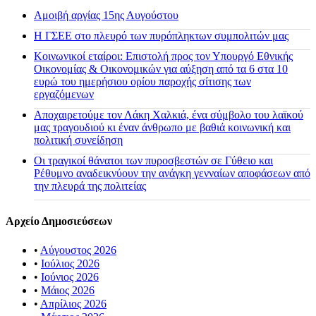
Αμοιβή αργίας 15ης Αυγούστου
H ΓΣΕΕ στο πλευρό των πυρόπληκτων συμπολιτών μας
Κοινωνικοί εταίροι: Επιστολή προς τον Υπουργό Εθνικής
Οικονομίας & Οικονομικών για αύξηση από τα 6 στα 10
ευρώ του ημερήσιου ορίου παροχής σίτισης των
εργαζόμενων
Αποχαιρετούμε τον Λάκη Χαλκιά, ένα σύμβολο του λαϊκού
μας τραγουδιού κι έναν άνθρωπο με βαθιά κοινωνική και
πολιτική συνείδηση
Οι τραγικοί θάνατοι των πυροσβεστών σε Γύθειο και
Ρέθυμνο αναδεικνύουν την ανάγκη γενναίων αποφάσεων από
την πλευρά της πολιτείας
Αρχείο Δημοσιεύσεων
•
Αύγουστος 2026
•
Ιούλιος 2026
•
Ιούνιος 2026
•
Μάιος 2026
•
Απρίλιος 2026