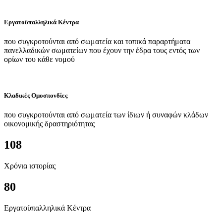
Εργατοϋπαλληλικά Κέντρα
που συγκροτούνται από σωματεία και τοπικά παραρτήματα
πανελλαδικών σωματείων που έχουν την έδρα τους εντός των
ορίων του κάθε νομού
Κλαδικές Ομοσπονδίες
που συγκροτούνται από σωματεία των ίδιων ή συναφών κλάδων
οικονομικής δραστηριότητας
108
Χρόνια ιστορίας
80
Εργατοϋπαλληλικά Κέντρα