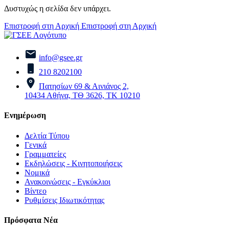
Δυστυχώς η σελίδα δεν υπάρχει.
Επιστροφή στη Αρχική
Επιστροφή στη Αρχική
info@gsee.gr
210 8202100
Πατησίων 69 & Αινιάνος 2,
10434 Αθήνα, ΤΘ 3626, ΤΚ 10210
Ενημέρωση
Δελτία Τύπου
Γενικά
Γραμματείες
Εκδηλώσεις - Κινητοποιήσεις
Νομικά
Ανακοινώσεις - Εγκύκλιοι
Βίντεο
Ρυθμίσεις Ιδιωτικότητας
Πρόσφατα Νέα