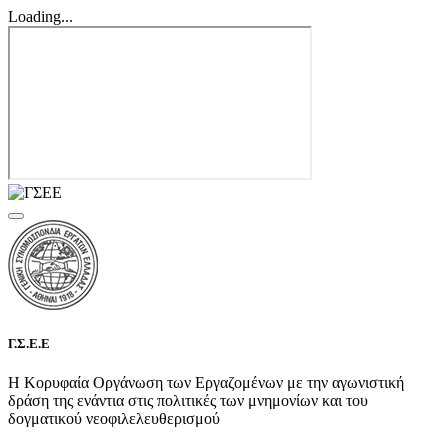
Loading...
Γ.Σ.Ε.Ε
Η Κορυφαία Οργάνωση των Εργαζομένων με την αγωνιστική
δράση της ενάντια στις πολιτικές των μνημονίων και του
δογματικού νεοφιλελευθερισμού