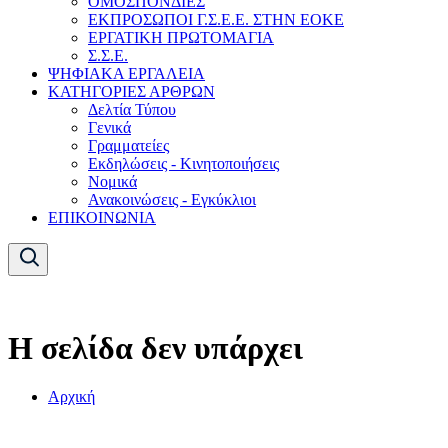
ΟΜΟΣΠΟΝΔΙΕΣ
ΕΚΠΡΟΣΩΠΟΙ Γ.Σ.Ε.Ε. ΣΤΗΝ ΕΟΚΕ
ΕΡΓΑΤΙΚΗ ΠΡΩΤΟΜΑΓΙΑ
Σ.Σ.Ε.
ΨΗΦΙΑΚΑ ΕΡΓΑΛΕΙΑ
ΚΑΤΗΓΟΡΙΕΣ ΑΡΘΡΩΝ
Δελτία Τύπου
Γενικά
Γραμματείες
Εκδηλώσεις - Κινητοποιήσεις
Νομικά
Ανακοινώσεις - Εγκύκλιοι
ΕΠΙΚΟΙΝΩΝΙΑ
Η σελίδα δεν υπάρχει
Αρχική