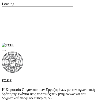
Loading...
Γ.Σ.Ε.Ε
Η Κορυφαία Οργάνωση των Εργαζομένων με την αγωνιστική
δράση της ενάντια στις πολιτικές των μνημονίων και του
δογματικού νεοφιλελευθερισμού