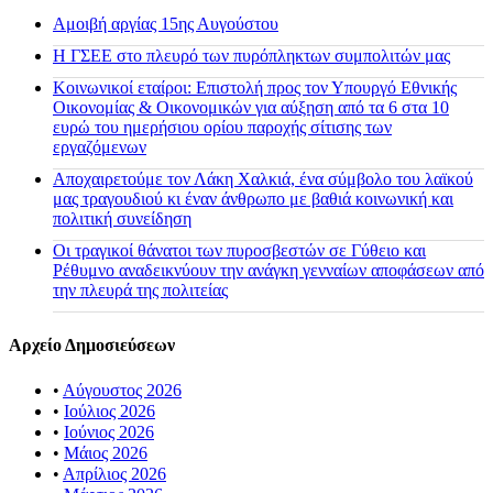
Αμοιβή αργίας 15ης Αυγούστου
H ΓΣΕΕ στο πλευρό των πυρόπληκτων συμπολιτών μας
Κοινωνικοί εταίροι: Επιστολή προς τον Υπουργό Εθνικής
Οικονομίας & Οικονομικών για αύξηση από τα 6 στα 10
ευρώ του ημερήσιου ορίου παροχής σίτισης των
εργαζόμενων
Αποχαιρετούμε τον Λάκη Χαλκιά, ένα σύμβολο του λαϊκού
μας τραγουδιού κι έναν άνθρωπο με βαθιά κοινωνική και
πολιτική συνείδηση
Οι τραγικοί θάνατοι των πυροσβεστών σε Γύθειο και
Ρέθυμνο αναδεικνύουν την ανάγκη γενναίων αποφάσεων από
την πλευρά της πολιτείας
Αρχείο Δημοσιεύσεων
•
Αύγουστος 2026
•
Ιούλιος 2026
•
Ιούνιος 2026
•
Μάιος 2026
•
Απρίλιος 2026