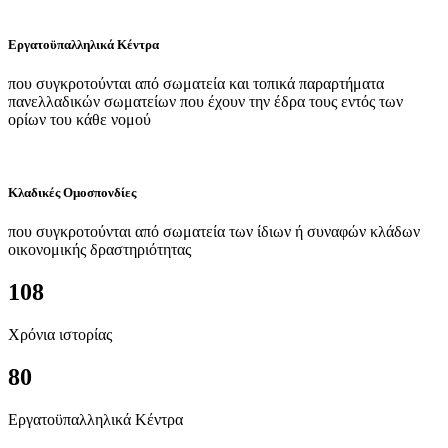
Εργατοϋπαλληλικά Κέντρα
που συγκροτούνται από σωματεία και τοπικά παραρτήματα
πανελλαδικών σωματείων που έχουν την έδρα τους εντός των
ορίων του κάθε νομού
Κλαδικές Ομοσπονδίες
που συγκροτούνται από σωματεία των ίδιων ή συναφών κλάδων
οικονομικής δραστηριότητας
108
Χρόνια ιστορίας
80
Εργατοϋπαλληλικά Κέντρα