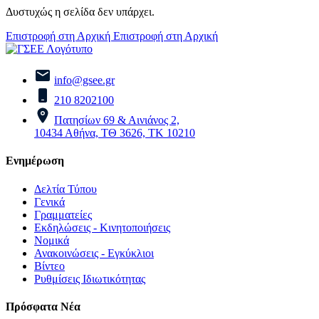
Δυστυχώς η σελίδα δεν υπάρχει.
Επιστροφή στη Αρχική
Επιστροφή στη Αρχική
info@gsee.gr
210 8202100
Πατησίων 69 & Αινιάνος 2,
10434 Αθήνα, ΤΘ 3626, ΤΚ 10210
Ενημέρωση
Δελτία Τύπου
Γενικά
Γραμματείες
Εκδηλώσεις - Κινητοποιήσεις
Νομικά
Ανακοινώσεις - Εγκύκλιοι
Βίντεο
Ρυθμίσεις Ιδιωτικότητας
Πρόσφατα Νέα