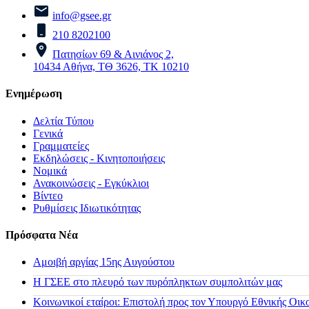
info@gsee.gr
210 8202100
Πατησίων 69 & Αινιάνος 2,
10434 Αθήνα, ΤΘ 3626, ΤΚ 10210
Ενημέρωση
Δελτία Τύπου
Γενικά
Γραμματείες
Εκδηλώσεις - Κινητοποιήσεις
Νομικά
Ανακοινώσεις - Εγκύκλιοι
Βίντεο
Ρυθμίσεις Ιδιωτικότητας
Πρόσφατα Νέα
Αμοιβή αργίας 15ης Αυγούστου
H ΓΣΕΕ στο πλευρό των πυρόπληκτων συμπολιτών μας
Κοινωνικοί εταίροι: Επιστολή προς τον Υπουργό Εθνικής Οικ