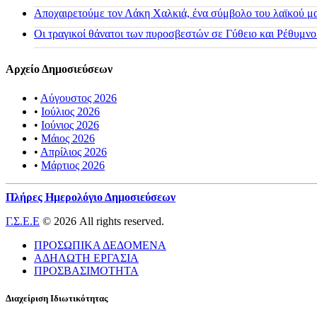
Αποχαιρετούμε τον Λάκη Χαλκιά, ένα σύμβολο του λαϊκού μας
Οι τραγικοί θάνατοι των πυροσβεστών σε Γύθειο και Ρέθυμνο
Αρχείο Δημοσιεύσεων
•
Αύγουστος 2026
•
Ιούλιος 2026
•
Ιούνιος 2026
•
Μάιος 2026
•
Απρίλιος 2026
•
Μάρτιος 2026
Πλήρες Ημερολόγιο Δημοσιεύσεων
Γ.Σ.Ε.Ε
© 2026 All rights reserved.
ΠΡΟΣΩΠΙΚΑ ΔΕΔΟΜΕΝΑ
ΑΔΗΛΩΤΗ ΕΡΓΑΣΙΑ
ΠΡΟΣΒΑΣΙΜΟΤΗΤΑ
Διαχείριση Ιδιωτικότητας