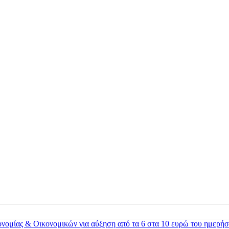
ονομίας & Οικονομικών για αύξηση από τα 6 στα 10 ευρώ του ημερήσ