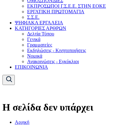
ΟΜΟΣΠΟΝΔΙΕΣ
ΕΚΠΡΟΣΩΠΟΙ Γ.Σ.Ε.Ε. ΣΤΗΝ ΕΟΚΕ
ΕΡΓΑΤΙΚΗ ΠΡΩΤΟΜΑΓΙΑ
Σ.Σ.Ε.
ΨΗΦΙΑΚΑ ΕΡΓΑΛΕΙΑ
ΚΑΤΗΓΟΡΙΕΣ ΑΡΘΡΩΝ
Δελτία Τύπου
Γενικά
Γραμματείες
Εκδηλώσεις - Κινητοποιήσεις
Νομικά
Ανακοινώσεις - Εγκύκλιοι
ΕΠΙΚΟΙΝΩΝΙΑ
Η σελίδα δεν υπάρχει
Αρχική