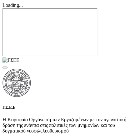
Loading...
Γ.Σ.Ε.Ε
Η Κορυφαία Οργάνωση των Εργαζομένων με την αγωνιστική
δράση της ενάντια στις πολιτικές των μνημονίων και του
δογματικού νεοφιλελευθερισμού