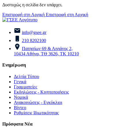
Δυστυχώς η σελίδα δεν υπάρχει.
Επιστροφή στη Αρχική
Επιστροφή στη Αρχική
info@gsee.gr
210 8202100
Πατησίων 69 & Αινιάνος 2,
10434 Αθήνα, ΤΘ 3626, ΤΚ 10210
Ενημέρωση
Δελτία Τύπου
Γενικά
Γραμματείες
Εκδηλώσεις - Κινητοποιήσεις
Νομικά
Ανακοινώσεις - Εγκύκλιοι
Βίντεο
Ρυθμίσεις Ιδιωτικότητας
Πρόσφατα Νέα