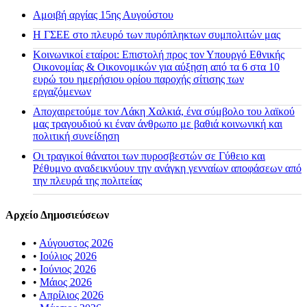
Αμοιβή αργίας 15ης Αυγούστου
H ΓΣΕΕ στο πλευρό των πυρόπληκτων συμπολιτών μας
Κοινωνικοί εταίροι: Επιστολή προς τον Υπουργό Εθνικής
Οικονομίας & Οικονομικών για αύξηση από τα 6 στα 10
ευρώ του ημερήσιου ορίου παροχής σίτισης των
εργαζόμενων
Αποχαιρετούμε τον Λάκη Χαλκιά, ένα σύμβολο του λαϊκού
μας τραγουδιού κι έναν άνθρωπο με βαθιά κοινωνική και
πολιτική συνείδηση
Οι τραγικοί θάνατοι των πυροσβεστών σε Γύθειο και
Ρέθυμνο αναδεικνύουν την ανάγκη γενναίων αποφάσεων από
την πλευρά της πολιτείας
Αρχείο Δημοσιεύσεων
•
Αύγουστος 2026
•
Ιούλιος 2026
•
Ιούνιος 2026
•
Μάιος 2026
•
Απρίλιος 2026