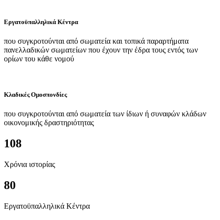
Εργατοϋπαλληλικά Κέντρα
που συγκροτούνται από σωματεία και τοπικά παραρτήματα
πανελλαδικών σωματείων που έχουν την έδρα τους εντός των
ορίων του κάθε νομού
Κλαδικές Ομοσπονδίες
που συγκροτούνται από σωματεία των ίδιων ή συναφών κλάδων
οικονομικής δραστηριότητας
108
Χρόνια ιστορίας
80
Εργατοϋπαλληλικά Κέντρα