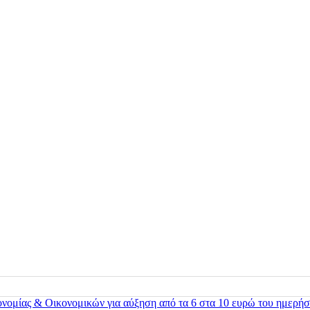
ονομίας & Οικονομικών για αύξηση από τα 6 στα 10 ευρώ του ημερήσ