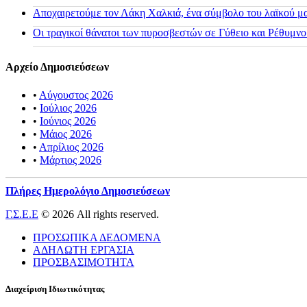
Αποχαιρετούμε τον Λάκη Χαλκιά, ένα σύμβολο του λαϊκού μας
Οι τραγικοί θάνατοι των πυροσβεστών σε Γύθειο και Ρέθυμνο
Αρχείο Δημοσιεύσεων
•
Αύγουστος 2026
•
Ιούλιος 2026
•
Ιούνιος 2026
•
Μάιος 2026
•
Απρίλιος 2026
•
Μάρτιος 2026
Πλήρες Ημερολόγιο Δημοσιεύσεων
Γ.Σ.Ε.Ε
© 2026 All rights reserved.
ΠΡΟΣΩΠΙΚΑ ΔΕΔΟΜΕΝΑ
ΑΔΗΛΩΤΗ ΕΡΓΑΣΙΑ
ΠΡΟΣΒΑΣΙΜΟΤΗΤΑ
Διαχείριση Ιδιωτικότητας