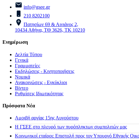
info@gsee.gr
210 8202100
Πατησίων 69 & Αινιάνος 2,
10434 Αθήνα, ΤΘ 3626, ΤΚ 10210
Ενημέρωση
Δελτία Τύπου
Γενικά
Γραμματείες
Εκδηλώσεις - Κινητοποιήσεις
Νομικά
Ανακοινώσεις - Εγκύκλιοι
Βίντεο
Ρυθμίσεις Ιδιωτικότητας
Πρόσφατα Νέα
Αμοιβή αργίας 15ης Αυγούστου
H ΓΣΕΕ στο πλευρό των πυρόπληκτων συμπολιτών μας
Κοινωνικοί εταίροι: Επιστολή προς τον Υπουργό Εθνικής Οικ