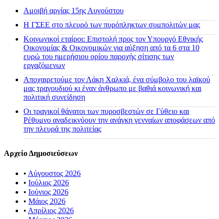
Αμοιβή αργίας 15ης Αυγούστου
H ΓΣΕΕ στο πλευρό των πυρόπληκτων συμπολιτών μας
Κοινωνικοί εταίροι: Επιστολή προς τον Υπουργό Εθνικής
Οικονομίας & Οικονομικών για αύξηση από τα 6 στα 10
ευρώ του ημερήσιου ορίου παροχής σίτισης των
εργαζόμενων
Αποχαιρετούμε τον Λάκη Χαλκιά, ένα σύμβολο του λαϊκού
μας τραγουδιού κι έναν άνθρωπο με βαθιά κοινωνική και
πολιτική συνείδηση
Οι τραγικοί θάνατοι των πυροσβεστών σε Γύθειο και
Ρέθυμνο αναδεικνύουν την ανάγκη γενναίων αποφάσεων από
την πλευρά της πολιτείας
Αρχείο Δημοσιεύσεων
•
Αύγουστος 2026
•
Ιούλιος 2026
•
Ιούνιος 2026
•
Μάιος 2026
•
Απρίλιος 2026