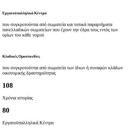
Εργατοϋπαλληλικά Κέντρα
που συγκροτούνται από σωματεία και τοπικά παραρτήματα
πανελλαδικών σωματείων που έχουν την έδρα τους εντός των
ορίων του κάθε νομού
Κλαδικές Ομοσπονδίες
που συγκροτούνται από σωματεία των ίδιων ή συναφών κλάδων
οικονομικής δραστηριότητας
108
Χρόνια ιστορίας
80
Εργατοϋπαλληλικά Κέντρα