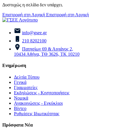
Δυστυχώς η σελίδα δεν υπάρχει.
Επιστροφή στη Αρχική
Επιστροφή στη Αρχική
info@gsee.gr
210 8202100
Πατησίων 69 & Αινιάνος 2,
10434 Αθήνα, ΤΘ 3626, ΤΚ 10210
Ενημέρωση
Δελτία Τύπου
Γενικά
Γραμματείες
Εκδηλώσεις - Κινητοποιήσεις
Νομικά
Ανακοινώσεις - Εγκύκλιοι
Βίντεο
Ρυθμίσεις Ιδιωτικότητας
Πρόσφατα Νέα