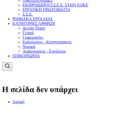
ΟΜΟΣΠΟΝΔΙΕΣ
ΕΚΠΡΟΣΩΠΟΙ Γ.Σ.Ε.Ε. ΣΤΗΝ ΕΟΚΕ
ΕΡΓΑΤΙΚΗ ΠΡΩΤΟΜΑΓΙΑ
Σ.Σ.Ε.
ΨΗΦΙΑΚΑ ΕΡΓΑΛΕΙΑ
ΚΑΤΗΓΟΡΙΕΣ ΑΡΘΡΩΝ
Δελτία Τύπου
Γενικά
Γραμματείες
Εκδηλώσεις - Κινητοποιήσεις
Νομικά
Ανακοινώσεις - Εγκύκλιοι
ΕΠΙΚΟΙΝΩΝΙΑ
Η σελίδα δεν υπάρχει
Αρχική