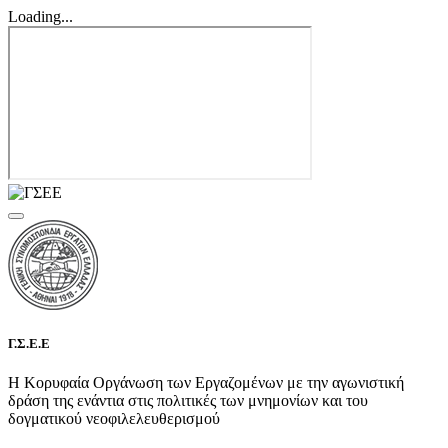
Loading...
Γ.Σ.Ε.Ε
Η Κορυφαία Οργάνωση των Εργαζομένων με την αγωνιστική
δράση της ενάντια στις πολιτικές των μνημονίων και του
δογματικού νεοφιλελευθερισμού