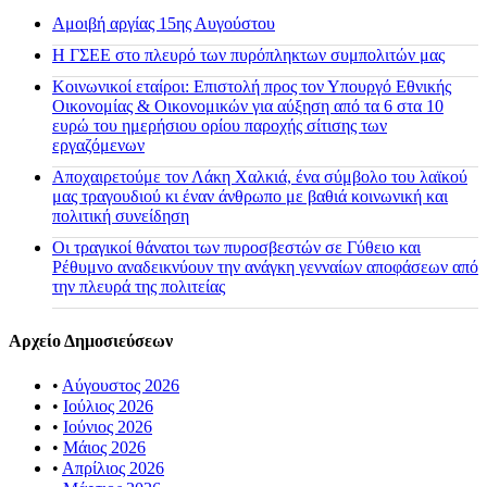
Αμοιβή αργίας 15ης Αυγούστου
H ΓΣΕΕ στο πλευρό των πυρόπληκτων συμπολιτών μας
Κοινωνικοί εταίροι: Επιστολή προς τον Υπουργό Εθνικής
Οικονομίας & Οικονομικών για αύξηση από τα 6 στα 10
ευρώ του ημερήσιου ορίου παροχής σίτισης των
εργαζόμενων
Αποχαιρετούμε τον Λάκη Χαλκιά, ένα σύμβολο του λαϊκού
μας τραγουδιού κι έναν άνθρωπο με βαθιά κοινωνική και
πολιτική συνείδηση
Οι τραγικοί θάνατοι των πυροσβεστών σε Γύθειο και
Ρέθυμνο αναδεικνύουν την ανάγκη γενναίων αποφάσεων από
την πλευρά της πολιτείας
Αρχείο Δημοσιεύσεων
•
Αύγουστος 2026
•
Ιούλιος 2026
•
Ιούνιος 2026
•
Μάιος 2026
•
Απρίλιος 2026