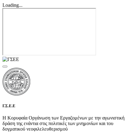
Loading...
Γ.Σ.Ε.Ε
Η Κορυφαία Οργάνωση των Εργαζομένων με την αγωνιστική
δράση της ενάντια στις πολιτικές των μνημονίων και του
δογματικού νεοφιλελευθερισμού