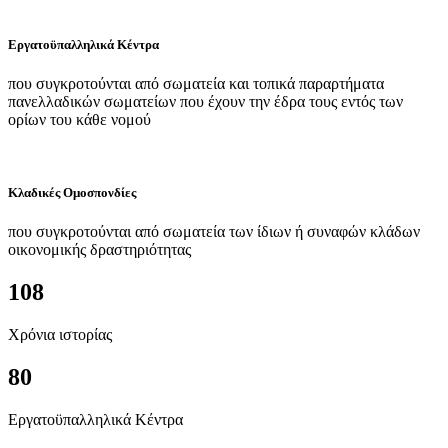
Εργατοϋπαλληλικά Κέντρα
που συγκροτούνται από σωματεία και τοπικά παραρτήματα
πανελλαδικών σωματείων που έχουν την έδρα τους εντός των
ορίων του κάθε νομού
Κλαδικές Ομοσπονδίες
που συγκροτούνται από σωματεία των ίδιων ή συναφών κλάδων
οικονομικής δραστηριότητας
108
Χρόνια ιστορίας
80
Εργατοϋπαλληλικά Κέντρα