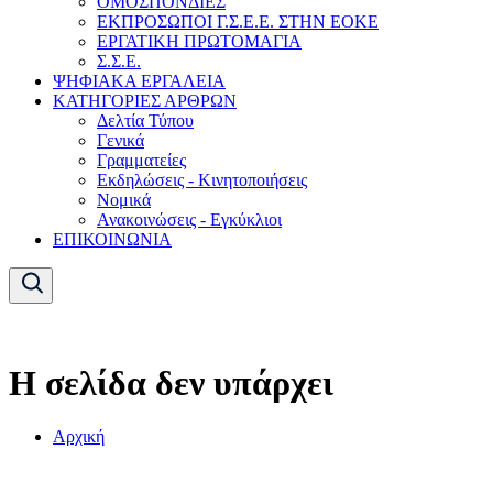
ΟΜΟΣΠΟΝΔΙΕΣ
ΕΚΠΡΟΣΩΠΟΙ Γ.Σ.Ε.Ε. ΣΤΗΝ ΕΟΚΕ
ΕΡΓΑΤΙΚΗ ΠΡΩΤΟΜΑΓΙΑ
Σ.Σ.Ε.
ΨΗΦΙΑΚΑ ΕΡΓΑΛΕΙΑ
ΚΑΤΗΓΟΡΙΕΣ ΑΡΘΡΩΝ
Δελτία Τύπου
Γενικά
Γραμματείες
Εκδηλώσεις - Κινητοποιήσεις
Νομικά
Ανακοινώσεις - Εγκύκλιοι
ΕΠΙΚΟΙΝΩΝΙΑ
Η σελίδα δεν υπάρχει
Αρχική