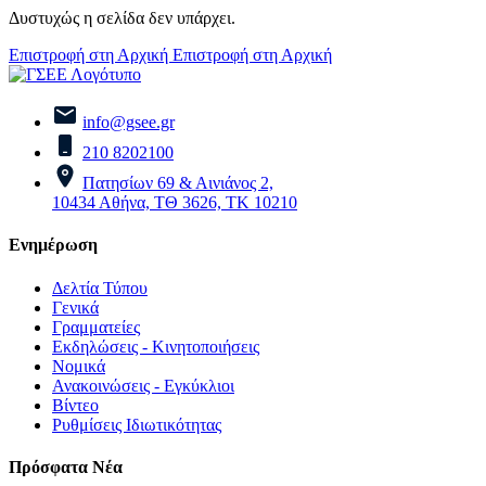
Δυστυχώς η σελίδα δεν υπάρχει.
Επιστροφή στη Αρχική
Επιστροφή στη Αρχική
info@gsee.gr
210 8202100
Πατησίων 69 & Αινιάνος 2,
10434 Αθήνα, ΤΘ 3626, ΤΚ 10210
Ενημέρωση
Δελτία Τύπου
Γενικά
Γραμματείες
Εκδηλώσεις - Κινητοποιήσεις
Νομικά
Ανακοινώσεις - Εγκύκλιοι
Βίντεο
Ρυθμίσεις Ιδιωτικότητας
Πρόσφατα Νέα