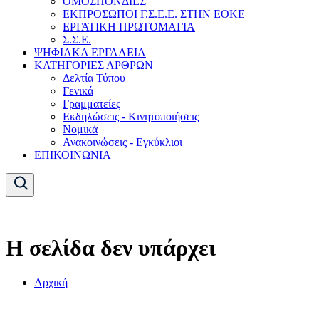
ΟΜΟΣΠΟΝΔΙΕΣ
ΕΚΠΡΟΣΩΠΟΙ Γ.Σ.Ε.Ε. ΣΤΗΝ ΕΟΚΕ
ΕΡΓΑΤΙΚΗ ΠΡΩΤΟΜΑΓΙΑ
Σ.Σ.Ε.
ΨΗΦΙΑΚΑ ΕΡΓΑΛΕΙΑ
ΚΑΤΗΓΟΡΙΕΣ ΑΡΘΡΩΝ
Δελτία Τύπου
Γενικά
Γραμματείες
Εκδηλώσεις - Κινητοποιήσεις
Νομικά
Ανακοινώσεις - Εγκύκλιοι
ΕΠΙΚΟΙΝΩΝΙΑ
Η σελίδα δεν υπάρχει
Αρχική