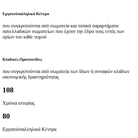
Εργατοϋπαλληλικά Κέντρα
που συγκροτούνται από σωματεία και τοπικά παραρτήματα
πανελλαδικών σωματείων που έχουν την έδρα τους εντός των
ορίων του κάθε νομού
Κλαδικές Ομοσπονδίες
που συγκροτούνται από σωματεία των ίδιων ή συναφών κλάδων
οικονομικής δραστηριότητας
108
Χρόνια ιστορίας
80
Εργατοϋπαλληλικά Κέντρα