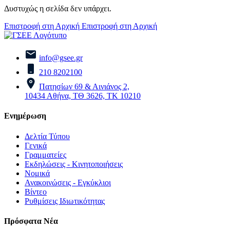
Δυστυχώς η σελίδα δεν υπάρχει.
Επιστροφή στη Αρχική
Επιστροφή στη Αρχική
info@gsee.gr
210 8202100
Πατησίων 69 & Αινιάνος 2,
10434 Αθήνα, ΤΘ 3626, ΤΚ 10210
Ενημέρωση
Δελτία Τύπου
Γενικά
Γραμματείες
Εκδηλώσεις - Κινητοποιήσεις
Νομικά
Ανακοινώσεις - Εγκύκλιοι
Βίντεο
Ρυθμίσεις Ιδιωτικότητας
Πρόσφατα Νέα