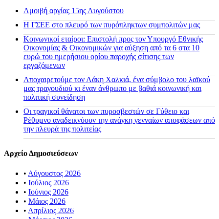
Αμοιβή αργίας 15ης Αυγούστου
H ΓΣΕΕ στο πλευρό των πυρόπληκτων συμπολιτών μας
Κοινωνικοί εταίροι: Επιστολή προς τον Υπουργό Εθνικής
Οικονομίας & Οικονομικών για αύξηση από τα 6 στα 10
ευρώ του ημερήσιου ορίου παροχής σίτισης των
εργαζόμενων
Αποχαιρετούμε τον Λάκη Χαλκιά, ένα σύμβολο του λαϊκού
μας τραγουδιού κι έναν άνθρωπο με βαθιά κοινωνική και
πολιτική συνείδηση
Οι τραγικοί θάνατοι των πυροσβεστών σε Γύθειο και
Ρέθυμνο αναδεικνύουν την ανάγκη γενναίων αποφάσεων από
την πλευρά της πολιτείας
Αρχείο Δημοσιεύσεων
•
Αύγουστος 2026
•
Ιούλιος 2026
•
Ιούνιος 2026
•
Μάιος 2026
•
Απρίλιος 2026