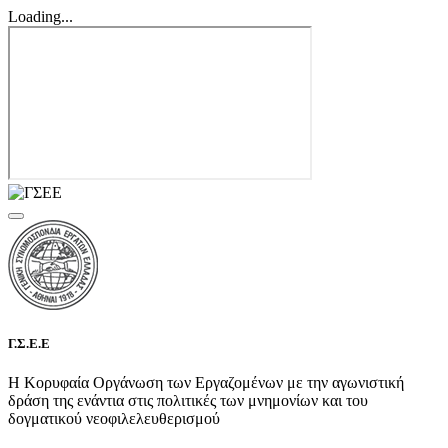
Loading...
Γ.Σ.Ε.Ε
Η Κορυφαία Οργάνωση των Εργαζομένων με την αγωνιστική
δράση της ενάντια στις πολιτικές των μνημονίων και του
δογματικού νεοφιλελευθερισμού