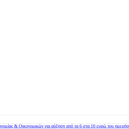
ονομίας & Οικονομικών για αύξηση από τα 6 στα 10 ευρώ του ημερήσ