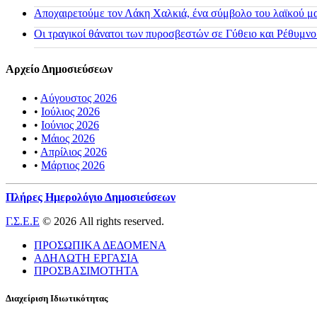
Αποχαιρετούμε τον Λάκη Χαλκιά, ένα σύμβολο του λαϊκού μας
Οι τραγικοί θάνατοι των πυροσβεστών σε Γύθειο και Ρέθυμνο
Αρχείο Δημοσιεύσεων
•
Αύγουστος 2026
•
Ιούλιος 2026
•
Ιούνιος 2026
•
Μάιος 2026
•
Απρίλιος 2026
•
Μάρτιος 2026
Πλήρες Ημερολόγιο Δημοσιεύσεων
Γ.Σ.Ε.Ε
© 2026 All rights reserved.
ΠΡΟΣΩΠΙΚΑ ΔΕΔΟΜΕΝΑ
ΑΔΗΛΩΤΗ ΕΡΓΑΣΙΑ
ΠΡΟΣΒΑΣΙΜΟΤΗΤΑ
Διαχείριση Ιδιωτικότητας