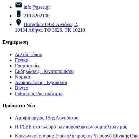
info@gsee.gr
210 8202100
Πατησίων 69 & Αινιάνος 2,
10434 Αθήνα, ΤΘ 3626, ΤΚ 10210
Ενημέρωση
Δελτία Τύπου
Γενικά
Γραμματείες
Εκδηλώσεις - Κινητοποιήσεις
Νομικά
Ανακοινώσεις - Εγκύκλιοι
Βίντεο
Ρυθμίσεις Ιδιωτικότητας
Πρόσφατα Νέα
Αμοιβή αργίας 15ης Αυγούστου
H ΓΣΕΕ στο πλευρό των πυρόπληκτων συμπολιτών μας
Κοινωνικοί εταίροι: Επιστολή προς τον Υπουργό Εθνικής Οικ