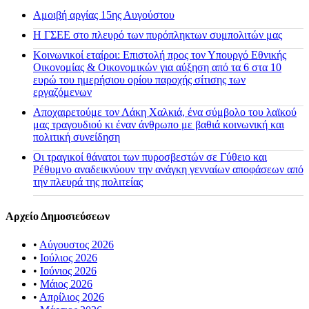
Αμοιβή αργίας 15ης Αυγούστου
H ΓΣΕΕ στο πλευρό των πυρόπληκτων συμπολιτών μας
Κοινωνικοί εταίροι: Επιστολή προς τον Υπουργό Εθνικής
Οικονομίας & Οικονομικών για αύξηση από τα 6 στα 10
ευρώ του ημερήσιου ορίου παροχής σίτισης των
εργαζόμενων
Αποχαιρετούμε τον Λάκη Χαλκιά, ένα σύμβολο του λαϊκού
μας τραγουδιού κι έναν άνθρωπο με βαθιά κοινωνική και
πολιτική συνείδηση
Οι τραγικοί θάνατοι των πυροσβεστών σε Γύθειο και
Ρέθυμνο αναδεικνύουν την ανάγκη γενναίων αποφάσεων από
την πλευρά της πολιτείας
Αρχείο Δημοσιεύσεων
•
Αύγουστος 2026
•
Ιούλιος 2026
•
Ιούνιος 2026
•
Μάιος 2026
•
Απρίλιος 2026