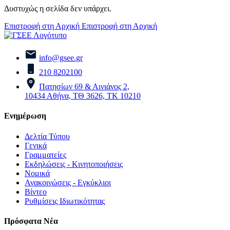
Δυστυχώς η σελίδα δεν υπάρχει.
Επιστροφή στη Αρχική
Επιστροφή στη Αρχική
info@gsee.gr
210 8202100
Πατησίων 69 & Αινιάνος 2,
10434 Αθήνα, ΤΘ 3626, ΤΚ 10210
Ενημέρωση
Δελτία Τύπου
Γενικά
Γραμματείες
Εκδηλώσεις - Κινητοποιήσεις
Νομικά
Ανακοινώσεις - Εγκύκλιοι
Βίντεο
Ρυθμίσεις Ιδιωτικότητας
Πρόσφατα Νέα