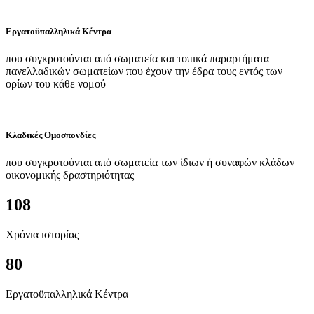
Εργατοϋπαλληλικά Κέντρα
που συγκροτούνται από σωματεία και τοπικά παραρτήματα
πανελλαδικών σωματείων που έχουν την έδρα τους εντός των
ορίων του κάθε νομού
Κλαδικές Ομοσπονδίες
που συγκροτούνται από σωματεία των ίδιων ή συναφών κλάδων
οικονομικής δραστηριότητας
108
Χρόνια ιστορίας
80
Εργατοϋπαλληλικά Κέντρα