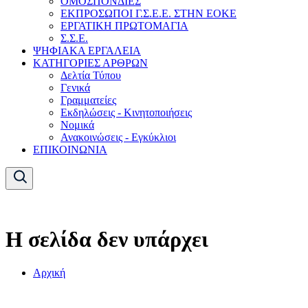
ΟΜΟΣΠΟΝΔΙΕΣ
ΕΚΠΡΟΣΩΠΟΙ Γ.Σ.Ε.Ε. ΣΤΗΝ ΕΟΚΕ
ΕΡΓΑΤΙΚΗ ΠΡΩΤΟΜΑΓΙΑ
Σ.Σ.Ε.
ΨΗΦΙΑΚΑ ΕΡΓΑΛΕΙΑ
ΚΑΤΗΓΟΡΙΕΣ ΑΡΘΡΩΝ
Δελτία Τύπου
Γενικά
Γραμματείες
Εκδηλώσεις - Κινητοποιήσεις
Νομικά
Ανακοινώσεις - Εγκύκλιοι
ΕΠΙΚΟΙΝΩΝΙΑ
Η σελίδα δεν υπάρχει
Αρχική