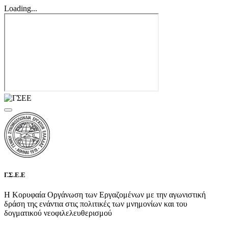
Loading...
Γ.Σ.Ε.Ε
Η Κορυφαία Οργάνωση των Εργαζομένων με την αγωνιστική
δράση της ενάντια στις πολιτικές των μνημονίων και του
δογματικού νεοφιλελευθερισμού