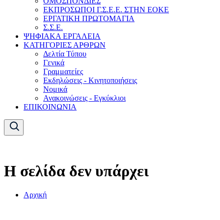
ΟΜΟΣΠΟΝΔΙΕΣ
ΕΚΠΡΟΣΩΠΟΙ Γ.Σ.Ε.Ε. ΣΤΗΝ ΕΟΚΕ
ΕΡΓΑΤΙΚΗ ΠΡΩΤΟΜΑΓΙΑ
Σ.Σ.Ε.
ΨΗΦΙΑΚΑ ΕΡΓΑΛΕΙΑ
ΚΑΤΗΓΟΡΙΕΣ ΑΡΘΡΩΝ
Δελτία Τύπου
Γενικά
Γραμματείες
Εκδηλώσεις - Κινητοποιήσεις
Νομικά
Ανακοινώσεις - Εγκύκλιοι
ΕΠΙΚΟΙΝΩΝΙΑ
Η σελίδα δεν υπάρχει
Αρχική