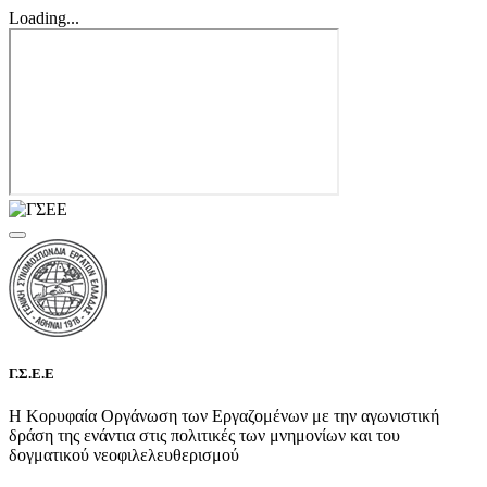
Loading...
Γ.Σ.Ε.Ε
Η Κορυφαία Οργάνωση των Εργαζομένων με την αγωνιστική
δράση της ενάντια στις πολιτικές των μνημονίων και του
δογματικού νεοφιλελευθερισμού