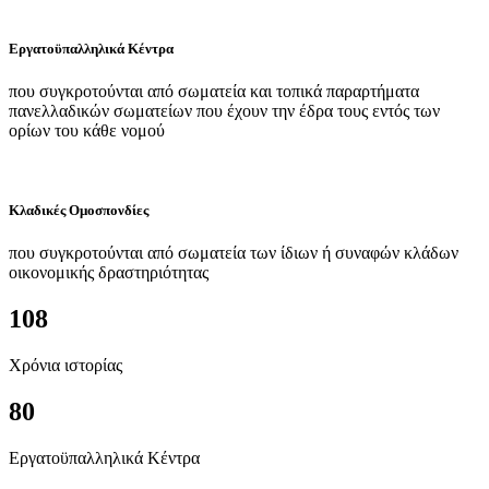
Εργατοϋπαλληλικά Κέντρα
που συγκροτούνται από σωματεία και τοπικά παραρτήματα
πανελλαδικών σωματείων που έχουν την έδρα τους εντός των
ορίων του κάθε νομού
Κλαδικές Ομοσπονδίες
που συγκροτούνται από σωματεία των ίδιων ή συναφών κλάδων
οικονομικής δραστηριότητας
108
Χρόνια ιστορίας
80
Εργατοϋπαλληλικά Κέντρα