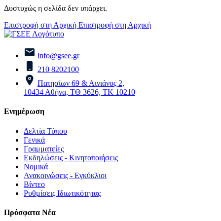
Δυστυχώς η σελίδα δεν υπάρχει.
Επιστροφή στη Αρχική
Επιστροφή στη Αρχική
info@gsee.gr
210 8202100
Πατησίων 69 & Αινιάνος 2,
10434 Αθήνα, ΤΘ 3626, ΤΚ 10210
Ενημέρωση
Δελτία Τύπου
Γενικά
Γραμματείες
Εκδηλώσεις - Κινητοποιήσεις
Νομικά
Ανακοινώσεις - Εγκύκλιοι
Βίντεο
Ρυθμίσεις Ιδιωτικότητας
Πρόσφατα Νέα