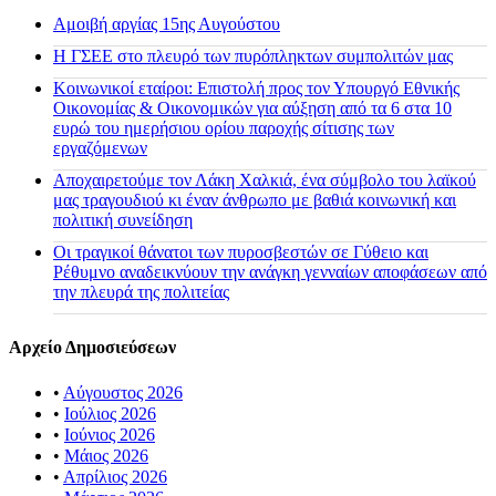
Αμοιβή αργίας 15ης Αυγούστου
H ΓΣΕΕ στο πλευρό των πυρόπληκτων συμπολιτών μας
Κοινωνικοί εταίροι: Επιστολή προς τον Υπουργό Εθνικής
Οικονομίας & Οικονομικών για αύξηση από τα 6 στα 10
ευρώ του ημερήσιου ορίου παροχής σίτισης των
εργαζόμενων
Αποχαιρετούμε τον Λάκη Χαλκιά, ένα σύμβολο του λαϊκού
μας τραγουδιού κι έναν άνθρωπο με βαθιά κοινωνική και
πολιτική συνείδηση
Οι τραγικοί θάνατοι των πυροσβεστών σε Γύθειο και
Ρέθυμνο αναδεικνύουν την ανάγκη γενναίων αποφάσεων από
την πλευρά της πολιτείας
Αρχείο Δημοσιεύσεων
•
Αύγουστος 2026
•
Ιούλιος 2026
•
Ιούνιος 2026
•
Μάιος 2026
•
Απρίλιος 2026