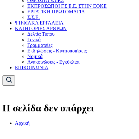
ΟΜΟΣΠΟΝΔΙΕΣ
ΕΚΠΡΟΣΩΠΟΙ Γ.Σ.Ε.Ε. ΣΤΗΝ ΕΟΚΕ
ΕΡΓΑΤΙΚΗ ΠΡΩΤΟΜΑΓΙΑ
Σ.Σ.Ε.
ΨΗΦΙΑΚΑ ΕΡΓΑΛΕΙΑ
ΚΑΤΗΓΟΡΙΕΣ ΑΡΘΡΩΝ
Δελτία Τύπου
Γενικά
Γραμματείες
Εκδηλώσεις - Κινητοποιήσεις
Νομικά
Ανακοινώσεις - Εγκύκλιοι
ΕΠΙΚΟΙΝΩΝΙΑ
Η σελίδα δεν υπάρχει
Αρχική