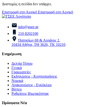
Δυστυχώς η σελίδα δεν υπάρχει.
Επιστροφή στη Αρχική
Επιστροφή στη Αρχική
info@gsee.gr
210 8202100
Πατησίων 69 & Αινιάνος 2,
10434 Αθήνα, ΤΘ 3626, ΤΚ 10210
Ενημέρωση
Δελτία Τύπου
Γενικά
Γραμματείες
Εκδηλώσεις - Κινητοποιήσεις
Νομικά
Ανακοινώσεις - Εγκύκλιοι
Βίντεο
Ρυθμίσεις Ιδιωτικότητας
Πρόσφατα Νέα