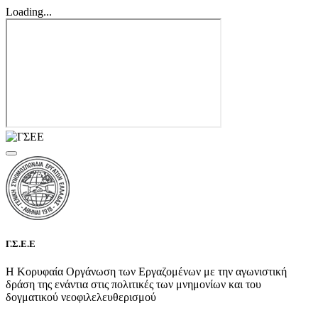
Loading...
Γ.Σ.Ε.Ε
Η Κορυφαία Οργάνωση των Εργαζομένων με την αγωνιστική
δράση της ενάντια στις πολιτικές των μνημονίων και του
δογματικού νεοφιλελευθερισμού