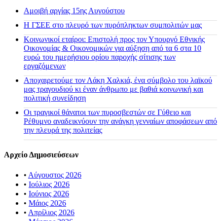
Αμοιβή αργίας 15ης Αυγούστου
H ΓΣΕΕ στο πλευρό των πυρόπληκτων συμπολιτών μας
Κοινωνικοί εταίροι: Επιστολή προς τον Υπουργό Εθνικής
Οικονομίας & Οικονομικών για αύξηση από τα 6 στα 10
ευρώ του ημερήσιου ορίου παροχής σίτισης των
εργαζόμενων
Αποχαιρετούμε τον Λάκη Χαλκιά, ένα σύμβολο του λαϊκού
μας τραγουδιού κι έναν άνθρωπο με βαθιά κοινωνική και
πολιτική συνείδηση
Οι τραγικοί θάνατοι των πυροσβεστών σε Γύθειο και
Ρέθυμνο αναδεικνύουν την ανάγκη γενναίων αποφάσεων από
την πλευρά της πολιτείας
Αρχείο Δημοσιεύσεων
•
Αύγουστος 2026
•
Ιούλιος 2026
•
Ιούνιος 2026
•
Μάιος 2026
•
Απρίλιος 2026