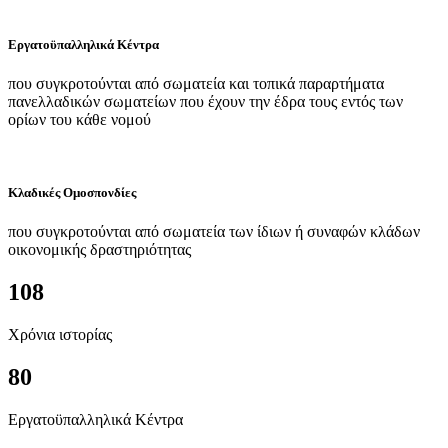
Εργατοϋπαλληλικά Κέντρα
που συγκροτούνται από σωματεία και τοπικά παραρτήματα
πανελλαδικών σωματείων που έχουν την έδρα τους εντός των
ορίων του κάθε νομού
Κλαδικές Ομοσπονδίες
που συγκροτούνται από σωματεία των ίδιων ή συναφών κλάδων
οικονομικής δραστηριότητας
108
Χρόνια ιστορίας
80
Εργατοϋπαλληλικά Κέντρα