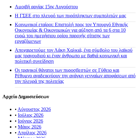
Αμοιβή αργίας 15ης Αυγούστου
H ΓΣΕΕ στο πλευρό των πυρόπληκτων συμπολιτών μας
Κοινωνικοί εταίροι: Επιστολή προς τον Υπουργό Εθνικής
Οικονομίας & Οικονομικών για αύξηση από τα 6 στα 10
ευρώ του ημερήσιου ορίου παροχής σίτισης των
εργαζόμενων
Αποχαιρετούμε τον Λάκη Χαλκιά, ένα σύμβολο του λαϊκού
μας τραγουδιού κι έναν άνθρωπο με βαθιά κοινωνική και
πολιτική συνείδηση
Οι τραγικοί θάνατοι των πυροσβεστών σε Γύθειο και
Ρέθυμνο αναδεικνύουν την ανάγκη γενναίων αποφάσεων από
την πλευρά της πολιτείας
Αρχείο Δημοσιεύσεων
•
Αύγουστος 2026
•
Ιούλιος 2026
•
Ιούνιος 2026
•
Μάιος 2026
•
Απρίλιος 2026