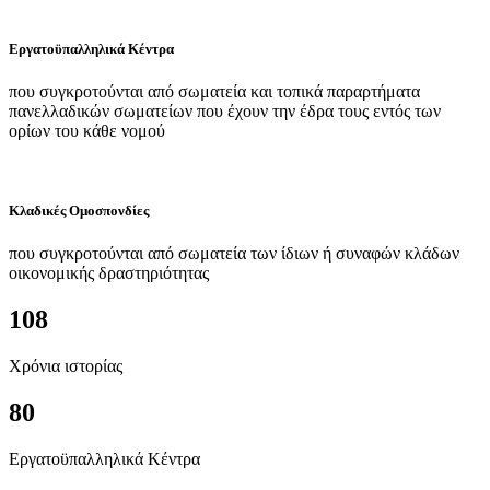
Εργατοϋπαλληλικά Κέντρα
που συγκροτούνται από σωματεία και τοπικά παραρτήματα
πανελλαδικών σωματείων που έχουν την έδρα τους εντός των
ορίων του κάθε νομού
Κλαδικές Ομοσπονδίες
που συγκροτούνται από σωματεία των ίδιων ή συναφών κλάδων
οικονομικής δραστηριότητας
108
Χρόνια ιστορίας
80
Εργατοϋπαλληλικά Κέντρα