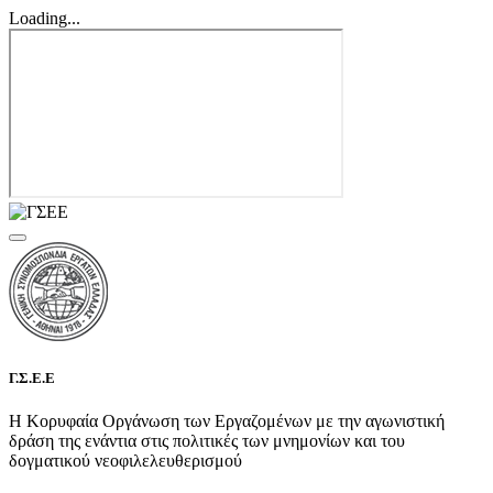
Loading...
Γ.Σ.Ε.Ε
Η Κορυφαία Οργάνωση των Εργαζομένων με την αγωνιστική
δράση της ενάντια στις πολιτικές των μνημονίων και του
δογματικού νεοφιλελευθερισμού