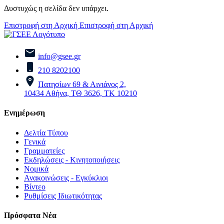
Δυστυχώς η σελίδα δεν υπάρχει.
Επιστροφή στη Αρχική
Επιστροφή στη Αρχική
info@gsee.gr
210 8202100
Πατησίων 69 & Αινιάνος 2,
10434 Αθήνα, ΤΘ 3626, ΤΚ 10210
Ενημέρωση
Δελτία Τύπου
Γενικά
Γραμματείες
Εκδηλώσεις - Κινητοποιήσεις
Νομικά
Ανακοινώσεις - Εγκύκλιοι
Βίντεο
Ρυθμίσεις Ιδιωτικότητας
Πρόσφατα Νέα