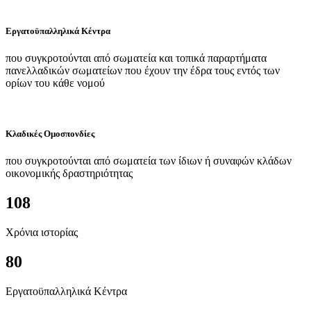
Εργατοϋπαλληλικά Κέντρα
που συγκροτούνται από σωματεία και τοπικά παραρτήματα
πανελλαδικών σωματείων που έχουν την έδρα τους εντός των
ορίων του κάθε νομού
Κλαδικές Ομοσπονδίες
που συγκροτούνται από σωματεία των ίδιων ή συναφών κλάδων
οικονομικής δραστηριότητας
108
Χρόνια ιστορίας
80
Εργατοϋπαλληλικά Κέντρα