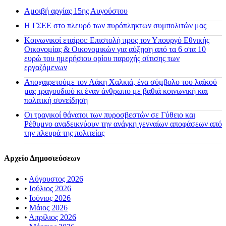
Αμοιβή αργίας 15ης Αυγούστου
H ΓΣΕΕ στο πλευρό των πυρόπληκτων συμπολιτών μας
Κοινωνικοί εταίροι: Επιστολή προς τον Υπουργό Εθνικής
Οικονομίας & Οικονομικών για αύξηση από τα 6 στα 10
ευρώ του ημερήσιου ορίου παροχής σίτισης των
εργαζόμενων
Αποχαιρετούμε τον Λάκη Χαλκιά, ένα σύμβολο του λαϊκού
μας τραγουδιού κι έναν άνθρωπο με βαθιά κοινωνική και
πολιτική συνείδηση
Οι τραγικοί θάνατοι των πυροσβεστών σε Γύθειο και
Ρέθυμνο αναδεικνύουν την ανάγκη γενναίων αποφάσεων από
την πλευρά της πολιτείας
Αρχείο Δημοσιεύσεων
•
Αύγουστος 2026
•
Ιούλιος 2026
•
Ιούνιος 2026
•
Μάιος 2026
•
Απρίλιος 2026