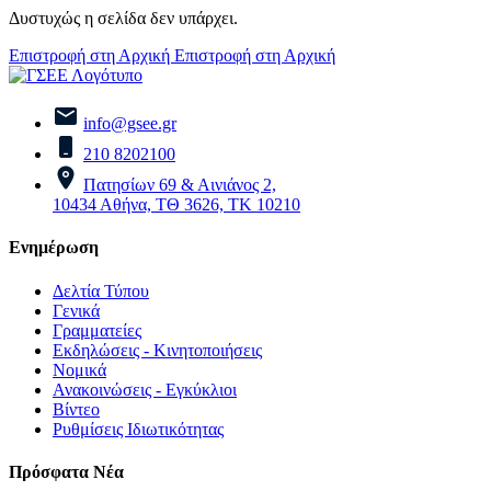
Δυστυχώς η σελίδα δεν υπάρχει.
Επιστροφή στη Αρχική
Επιστροφή στη Αρχική
info@gsee.gr
210 8202100
Πατησίων 69 & Αινιάνος 2,
10434 Αθήνα, ΤΘ 3626, ΤΚ 10210
Ενημέρωση
Δελτία Τύπου
Γενικά
Γραμματείες
Εκδηλώσεις - Κινητοποιήσεις
Νομικά
Ανακοινώσεις - Εγκύκλιοι
Βίντεο
Ρυθμίσεις Ιδιωτικότητας
Πρόσφατα Νέα