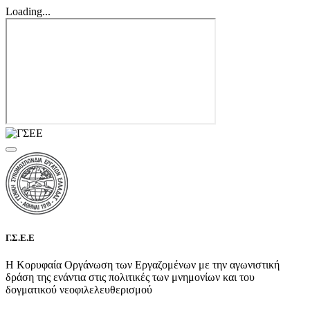
Loading...
Γ.Σ.Ε.Ε
Η Κορυφαία Οργάνωση των Εργαζομένων με την αγωνιστική
δράση της ενάντια στις πολιτικές των μνημονίων και του
δογματικού νεοφιλελευθερισμού