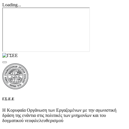
Loading...
Γ.Σ.Ε.Ε
Η Κορυφαία Οργάνωση των Εργαζομένων με την αγωνιστική
δράση της ενάντια στις πολιτικές των μνημονίων και του
δογματικού νεοφιλελευθερισμού