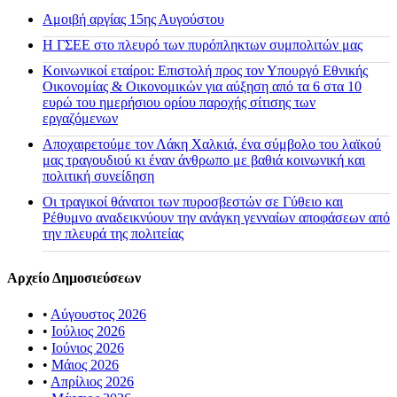
Αμοιβή αργίας 15ης Αυγούστου
H ΓΣΕΕ στο πλευρό των πυρόπληκτων συμπολιτών μας
Κοινωνικοί εταίροι: Επιστολή προς τον Υπουργό Εθνικής
Οικονομίας & Οικονομικών για αύξηση από τα 6 στα 10
ευρώ του ημερήσιου ορίου παροχής σίτισης των
εργαζόμενων
Αποχαιρετούμε τον Λάκη Χαλκιά, ένα σύμβολο του λαϊκού
μας τραγουδιού κι έναν άνθρωπο με βαθιά κοινωνική και
πολιτική συνείδηση
Οι τραγικοί θάνατοι των πυροσβεστών σε Γύθειο και
Ρέθυμνο αναδεικνύουν την ανάγκη γενναίων αποφάσεων από
την πλευρά της πολιτείας
Αρχείο Δημοσιεύσεων
•
Αύγουστος 2026
•
Ιούλιος 2026
•
Ιούνιος 2026
•
Μάιος 2026
•
Απρίλιος 2026