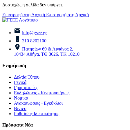
Δυστυχώς η σελίδα δεν υπάρχει.
Επιστροφή στη Αρχική
Επιστροφή στη Αρχική
info@gsee.gr
210 8202100
Πατησίων 69 & Αινιάνος 2,
10434 Αθήνα, ΤΘ 3626, ΤΚ 10210
Ενημέρωση
Δελτία Τύπου
Γενικά
Γραμματείες
Εκδηλώσεις - Κινητοποιήσεις
Νομικά
Ανακοινώσεις - Εγκύκλιοι
Βίντεο
Ρυθμίσεις Ιδιωτικότητας
Πρόσφατα Νέα