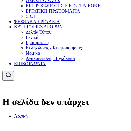
ΟΜΟΣΠΟΝΔΙΕΣ
ΕΚΠΡΟΣΩΠΟΙ Γ.Σ.Ε.Ε. ΣΤΗΝ ΕΟΚΕ
ΕΡΓΑΤΙΚΗ ΠΡΩΤΟΜΑΓΙΑ
Σ.Σ.Ε.
ΨΗΦΙΑΚΑ ΕΡΓΑΛΕΙΑ
ΚΑΤΗΓΟΡΙΕΣ ΑΡΘΡΩΝ
Δελτία Τύπου
Γενικά
Γραμματείες
Εκδηλώσεις - Κινητοποιήσεις
Νομικά
Ανακοινώσεις - Εγκύκλιοι
ΕΠΙΚΟΙΝΩΝΙΑ
Η σελίδα δεν υπάρχει
Αρχική