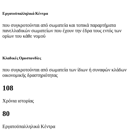
Εργατοϋπαλληλικά Κέντρα
που συγκροτούνται από σωματεία και τοπικά παραρτήματα
πανελλαδικών σωματείων που έχουν την έδρα τους εντός των
ορίων του κάθε νομού
Κλαδικές Ομοσπονδίες
που συγκροτούνται από σωματεία των ίδιων ή συναφών κλάδων
οικονομικής δραστηριότητας
108
Χρόνια ιστορίας
80
Εργατοϋπαλληλικά Κέντρα