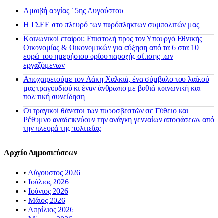
Αμοιβή αργίας 15ης Αυγούστου
H ΓΣΕΕ στο πλευρό των πυρόπληκτων συμπολιτών μας
Κοινωνικοί εταίροι: Επιστολή προς τον Υπουργό Εθνικής
Οικονομίας & Οικονομικών για αύξηση από τα 6 στα 10
ευρώ του ημερήσιου ορίου παροχής σίτισης των
εργαζόμενων
Αποχαιρετούμε τον Λάκη Χαλκιά, ένα σύμβολο του λαϊκού
μας τραγουδιού κι έναν άνθρωπο με βαθιά κοινωνική και
πολιτική συνείδηση
Οι τραγικοί θάνατοι των πυροσβεστών σε Γύθειο και
Ρέθυμνο αναδεικνύουν την ανάγκη γενναίων αποφάσεων από
την πλευρά της πολιτείας
Αρχείο Δημοσιεύσεων
•
Αύγουστος 2026
•
Ιούλιος 2026
•
Ιούνιος 2026
•
Μάιος 2026
•
Απρίλιος 2026