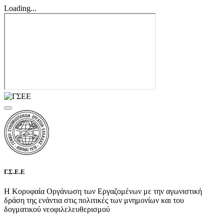
Loading...
Γ.Σ.Ε.Ε
Η Κορυφαία Οργάνωση των Εργαζομένων με την αγωνιστική
δράση της ενάντια στις πολιτικές των μνημονίων και του
δογματικού νεοφιλελευθερισμού