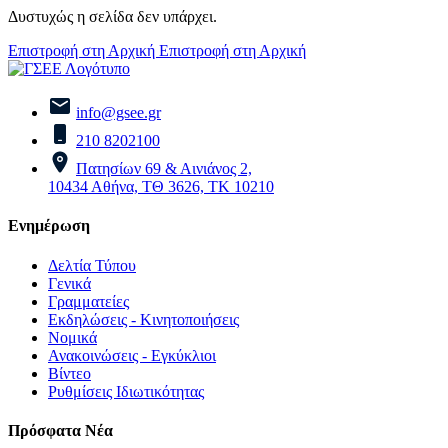
Δυστυχώς η σελίδα δεν υπάρχει.
Επιστροφή στη Αρχική
Επιστροφή στη Αρχική
info@gsee.gr
210 8202100
Πατησίων 69 & Αινιάνος 2,
10434 Αθήνα, ΤΘ 3626, ΤΚ 10210
Ενημέρωση
Δελτία Τύπου
Γενικά
Γραμματείες
Εκδηλώσεις - Κινητοποιήσεις
Νομικά
Ανακοινώσεις - Εγκύκλιοι
Βίντεο
Ρυθμίσεις Ιδιωτικότητας
Πρόσφατα Νέα