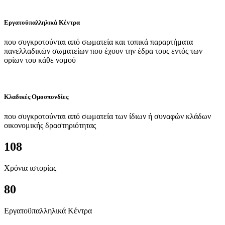
Εργατοϋπαλληλικά Κέντρα
που συγκροτούνται από σωματεία και τοπικά παραρτήματα
πανελλαδικών σωματείων που έχουν την έδρα τους εντός των
ορίων του κάθε νομού
Κλαδικές Ομοσπονδίες
που συγκροτούνται από σωματεία των ίδιων ή συναφών κλάδων
οικονομικής δραστηριότητας
108
Χρόνια ιστορίας
80
Εργατοϋπαλληλικά Κέντρα