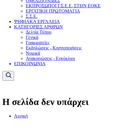
ΟΜΟΣΠΟΝΔΙΕΣ
ΕΚΠΡΟΣΩΠΟΙ Γ.Σ.Ε.Ε. ΣΤΗΝ ΕΟΚΕ
ΕΡΓΑΤΙΚΗ ΠΡΩΤΟΜΑΓΙΑ
Σ.Σ.Ε.
ΨΗΦΙΑΚΑ ΕΡΓΑΛΕΙΑ
ΚΑΤΗΓΟΡΙΕΣ ΑΡΘΡΩΝ
Δελτία Τύπου
Γενικά
Γραμματείες
Εκδηλώσεις - Κινητοποιήσεις
Νομικά
Ανακοινώσεις - Εγκύκλιοι
ΕΠΙΚΟΙΝΩΝΙΑ
Η σελίδα δεν υπάρχει
Αρχική